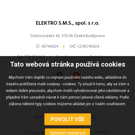
ELEKTRO S.M.S., spol. s r.o.
Dobrovodská 43, 370 06 České Budějovice
IČ: 40743624
-
DIČ: CZ40743624
Tel:
778 971 369
-
E-mail:
ecommerce@elektrosms.cz
Tato webová stránka používá cookies
Abychom Vám dopřáli co nejlepší používání našeho webu, ukládáme do
Vašeho prohlížeče malé soubory - cookies. Ty slouží k tomu, aby se Vám s
webem dobře pracovalo, abychom mohli vyhodnocovat jeho návštěvnost a
případně Vám usnadnili návrat k nám pomocí přesně cílené reklamy. Podle
zákona některé typy cookies můžeme ukládat jen s Vaším souhlasem.
Podmínky užívání
Mapa webu
© Copyright ELEKTRO S.M.S., spol s r.o., Všechna