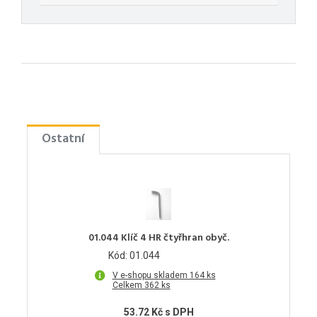
Ostatní
01.044 Klíč 4 HR čtyřhran obyč.
Kód: 01.044
V e-shopu skladem 164 ks
Celkem 362 ks
53.72 Kč s DPH