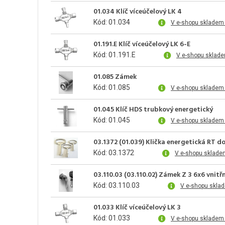
01.034 Klíč víceúčelový LK 4
Kód: 01.034
V e-shopu skladem
01.191.E Klíč víceúčelový LK 6-E
Kód: 01.191.E
V e-shopu sklade
01.085 Zámek
Kód: 01.085
V e-shopu skladem
01.045 Klíč HDS trubkový energetický
Kód: 01.045
V e-shopu skladem 
03.1372 (01.039) Klička energetická RT 
Kód: 03.1372
V e-shopu sklade
03.110.03 (03.110.02) Zámek Z 3 6x6 vnitř
Kód: 03.110.03
V e-shopu skla
01.033 Klíč víceúčelový LK 3
Kód: 01.033
V e-shopu skladem 