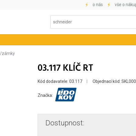
o nás
vše o náku
ky/zámky
03.117 KLÍČ RT
Kód dodavatele: 03.117
Objednací kód: SKL00
Značka:
Dostupnost: