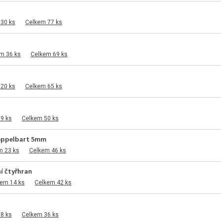
 30 ks
Celkem 77 ks
m 36 ks
Celkem 69 ks
 20 ks
Celkem 65 ks
9 ks
Celkem 50 ks
doppelbart 5mm
m 23 ks
Celkem 46 ks
ní čtyřhran
dem 14 ks
Celkem 42 ks
8 ks
Celkem 36 ks