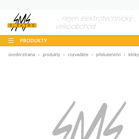
... nejen elektrotechnický
velkoobchod
PRODUKTY
úvodní strana
produkty
rozvaděče
příslušenství
klič