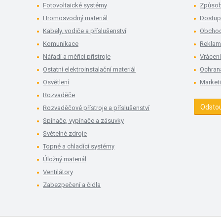
Fotovoltaické systémy
Způsob
Hromosvodný materiál
Dostup
Kabely, vodiče a příslušenství
Obchod
Komunikace
Rekla
Nářadí a měřící přístroje
Vrácení
Ostatní elektroinstalační materiál
Ochran
Osvětlení
Market
Rozvaděče
Odsto
Rozvaděčové přístroje a příslušenství
Spínače, vypínače a zásuvky
Světelné zdroje
Topné a chladící systémy
Úložný materiál
Ventilátory
Zabezpečení a čidla