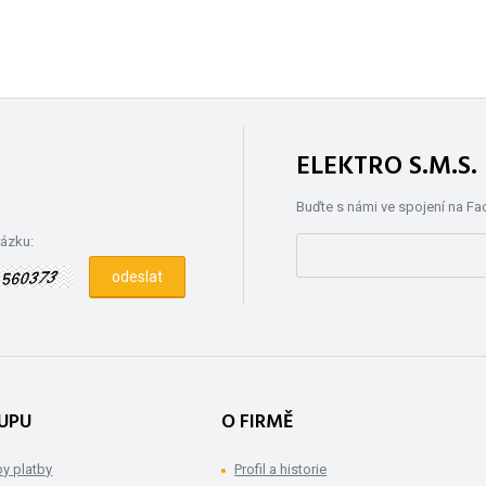
ELEKTRO S.M.S
Buďte s námi ve spojení na F
rázku:
UPU
O FIRMĚ
y platby
Profil a historie