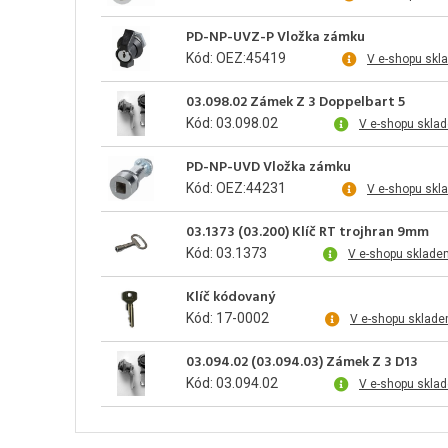
PD-NP-UVZ-P Vložka zámku
Kód: OEZ:45419
V e-shopu skl
03.098.02 Zámek Z 3 Doppelbart 5
Kód: 03.098.02
V e-shopu skla
PD-NP-UVD Vložka zámku
Kód: OEZ:44231
V e-shopu skl
03.1373 (03.200) Klíč RT trojhran 9mm
Kód: 03.1373
V e-shopu sklade
Klíč kódovaný
Kód: 17-0002
V e-shopu sklade
03.094.02 (03.094.03) Zámek Z 3 D13
Kód: 03.094.02
V e-shopu skla