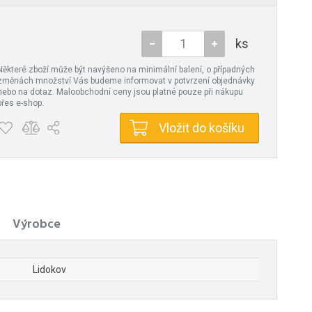
ks
Některé zboží může být navýšeno na minimální balení, o případných
změnách množství Vás budeme informovat v potvrzení objednávky
nebo na dotaz. Maloobchodní ceny jsou platné pouze při nákupu
přes e-shop.
Vložit do košíku
Výrobce
Lidokov