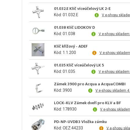
01.032.E Klíč víceúčelový LK 2-E
Kód: 01.032.E
V e-shopu sklade
01.038 Klíč LIDOKOV D
Kód: 01.038
V e-shopu skladem
Klíč křížový - ADEF
Kód: 1.1.200
V e-shopu skladem
01.035 Klíč víceúčelový LK 5
Kód: 01.035
V e-shopu skladem 
Zámek 3900 pro Acqua a AcquaCOMBI
Kód: 3900
V e-shopu skladem 4
LOCK-KLV Zámek dveří pro KLV a BF
Kód: 178930
V e-shopu skladem
PD-NP-UVDB3 Vložka zámku
Kód: OEZ:44233
V e-shopu skl