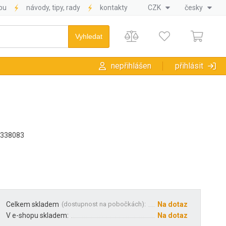
pu
návody, tipy, rady
kontakty
CZK
česky
nepřihlášen
přihlásit
0338083
Celkem skladem
(
dostupnost na pobočkách
):
Na dotaz
V e-shopu skladem:
Na dotaz