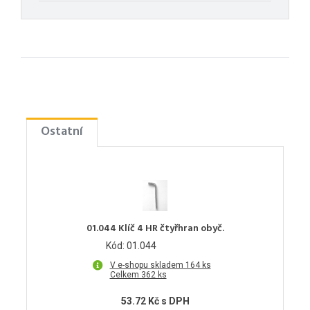
Ostatní
01.044 Klíč 4 HR čtyřhran obyč.
Kód: 01.044
V e-shopu skladem 164 ks
Celkem 362 ks
53.72 Kč s DPH