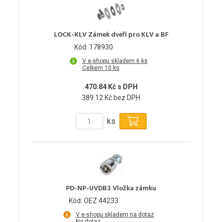
LOCK-KLV Zámek dveří pro KLV a BF
Kód: 178930
V e-shopu skladem 6 ks
Celkem 10 ks
470.84 Kč s DPH
389.12 Kč bez DPH
ks
PD-NP-UVDB3 Vložka zámku
Kód: OEZ:44233
V e-shopu skladem na dotaz
Na dotaz