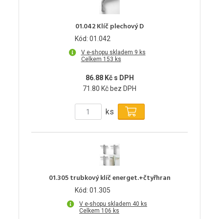
01.042 Klíč plechový D
Kód: 01.042
V e-shopu skladem 9 ks
Celkem 153 ks
86.88 Kč s DPH
71.80 Kč bez DPH
ks
01.305 trubkový klíč energet.+čtyřhran
Kód: 01.305
V e-shopu skladem 40 ks
Celkem 106 ks