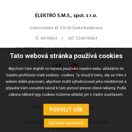
ELEKTRO S.M.S., spol. s r.o.
Dobrovodská 43, 370 06 České Budějovice
IČ: 40743624
-
DIČ: CZ40743624
Tel:
778 971 369
-
E-mail:
ecommerce@elektrosms.cz
Tato webová stránka používá cookies
Abychom Vám dopřáli co nejlepší používání našeho webu, ukládáme do
Vašeho prohlížeče malé soubory - cookies. Ty slouží k tomu, aby se Vám s
webem dobře pracovalo, abychom mohli vyhodnocovat jeho návštěvnost a
případně Vám usnadnili návrat k nám pomocí přesně cílené reklamy. Podle
zákona některé typy cookies můžeme ukládat jen s Vaším souhlasem.
Podmínky užívání
Mapa webu
© Copyright ELEKTRO S.M.S., spol s r.o., Všechna
práva vyhrazena.