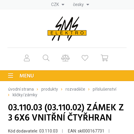
CZK
česky
MENU
úvodní strana
produkty
rozvaděče
příslušenství
kličky/zámky
03.110.03 (03.110.02) ZÁMEK Z
3 6X6 VNITŘNÍ ČTYŘHRAN
Kód dodavatele: 03.110.03
EAN: skl000167731