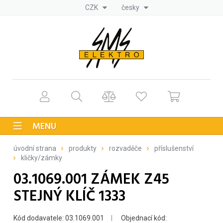
CZK
česky
MENU
úvodní strana
produkty
rozvaděče
příslušenství
kličky/zámky
03.1069.001 ZÁMEK Z45
STEJNÝ KLÍČ 1333
Kód dodavatele: 03.1069.001
Objednací kód: