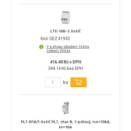
LTE-16B-3 Jistič
Kód: OEZ:41932
V e-shopu skladem 164 ks
Celkem 394 ks
416.40 Kč s DPH
344.14 Kč bez DPH
ks
PL7-B16/1 Jistič PL7, char B, 1-pólový, Icn=10kA,
In=16A