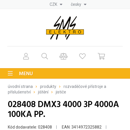
CZK
česky
MENU
úvodní strana
produkty
rozvaděčové přístroje a
příslušenství
jištění
jističe
028408 DMX3 4000 3P 4000A
100KA PP.
Kód dodavatele: 028408
EAN: 3414972325882