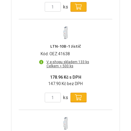
ks
LTN-10B-1 Jistič
Kód: OEZ:41638
V e-shopu skladem 133 ks
Celkem > 500 ks
178.96 Kč s DPH
147.90 Kč bez DPH
ks