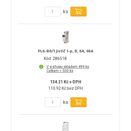
ks
PL6-B6/1 jistič 1-p, B, 6A, 6kA
Kód: 286518
V e-shopu skladem 499 ks
Celkem > 500 ks
134.21 Kč s DPH
110.92 Kč bez DPH
ks