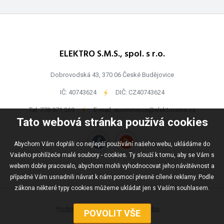
ELEKTRO S.M.S., spol. s r.o.
Dobrovodská 43, 370 06 České Budějovice
IČ: 40743624
-
DIČ: CZ40743624
Tel:
778 971 369
-
E-mail:
ecommerce@elektrosms.cz
Tato webová stránka používá cookies
Abychom Vám dopřáli co nejlepší používání našeho webu, ukládáme do
Vašeho prohlížeče malé soubory - cookies. Ty slouží k tomu, aby se Vám s
webem dobře pracovalo, abychom mohli vyhodnocovat jeho návštěvnost a
případně Vám usnadnili návrat k nám pomocí přesně cílené reklamy. Podle
zákona některé typy cookies můžeme ukládat jen s Vaším souhlasem.
Podmínky užívání
Mapa webu