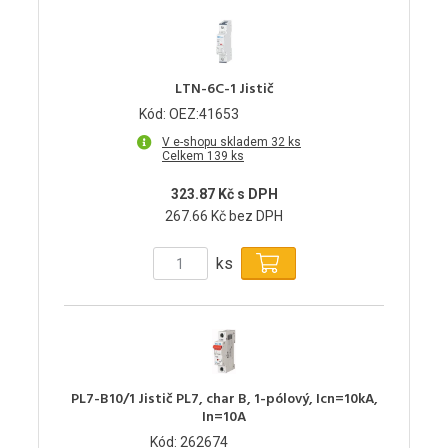
LTN-6C-1 Jistič
Kód: OEZ:41653
V e-shopu skladem 32 ks
Celkem 139 ks
323.87 Kč s DPH
267.66 Kč bez DPH
ks
PL7-B10/1 Jistič PL7, char B, 1-pólový, Icn=10kA,
In=10A
Kód: 262674