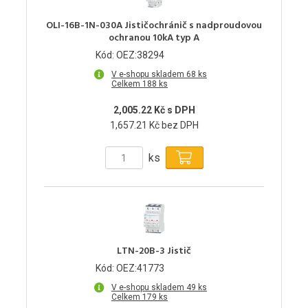
OLI-16B-1N-030A Jističochránič s nadproudovou
ochranou 10kA typ A
Kód: OEZ:38294
V e-shopu skladem 68 ks
Celkem 188 ks
2,005.22 Kč s DPH
1,657.21 Kč bez DPH
ks
LTN-20B-3 Jistič
Kód: OEZ:41773
V e-shopu skladem 49 ks
Celkem 179 ks