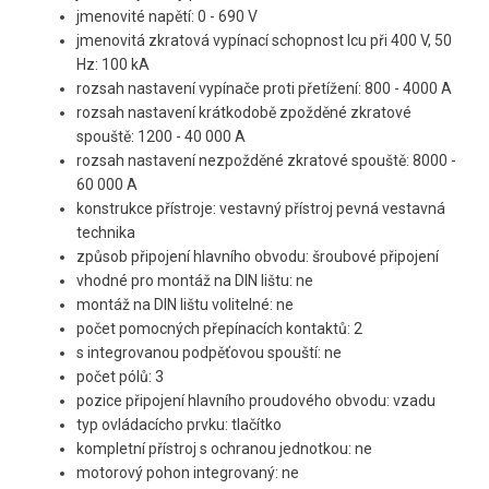
jmenovité napětí: 0 - 690 V
jmenovitá zkratová vypínací schopnost Icu při 400 V, 50
Hz: 100 kA
rozsah nastavení vypínače proti přetížení: 800 - 4000 A
rozsah nastavení krátkodobě zpožděné zkratové
spouště: 1200 - 40 000 A
rozsah nastavení nezpožděné zkratové spouště: 8000 -
60 000 A
konstrukce přístroje: vestavný přístroj pevná vestavná
technika
způsob připojení hlavního obvodu: šroubové připojení
vhodné pro montáž na DIN lištu: ne
montáž na DIN lištu volitelné: ne
počet pomocných přepínacích kontaktů: 2
s integrovanou podpěťovou spouští: ne
počet pólů: 3
pozice připojení hlavního proudového obvodu: vzadu
typ ovládacícho prvku: tlačítko
kompletní přístroj s ochranou jednotkou: ne
motorový pohon integrovaný: ne