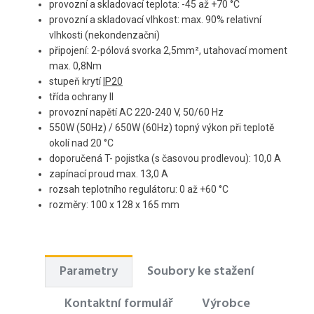
provozní a skladovací teplota: -45 až +70 °C
provozní a skladovací vlhkost: max. 90% relativní
vlhkosti (nekondenzačni)
připojení: 2-pólová svorka 2,5mm², utahovací moment
max. 0,8Nm
stupeň krytí
IP20
třída ochrany II
provozní napětí AC 220-240 V, 50/60 Hz
550W (50Hz) / 650W (60Hz) topný výkon při teplotě
okolí nad 20 °C
doporučená T- pojistka (s časovou prodlevou): 10,0 A
zapínací proud max. 13,0 A
rozsah teplotního regulátoru: 0 až +60 °C
rozměry: 100 x 128 x 165 mm
Parametry
Soubory ke stažení
Kontaktní formulář
Výrobce