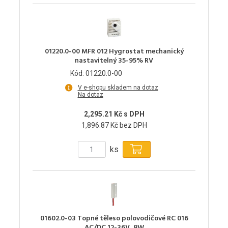
01220.0-00 MFR 012 Hygrostat mechanický
nastavitelný 35-95% RV
Kód: 01220.0-00
V e-shopu skladem na dotaz
Na dotaz
2,295.21 Kč s DPH
1,896.87 Kč bez DPH
ks
01602.0-03 Topné těleso polovodičové RC 016
AC/DC 12-36V, 8W