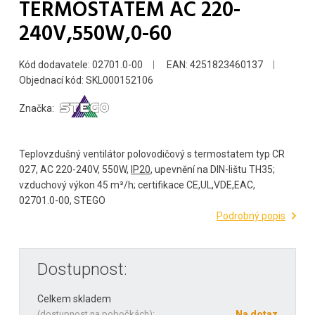
TERMOSTATEM AC 220-
240V,550W,0-60
Kód dodavatele: 02701.0-00
EAN: 4251823460137
Objednací kód: SKL000152106
Značka:
Teplovzdušný ventilátor polovodičový s termostatem typ CR
027, AC 220-240V, 550W,
IP20
, upevnění na DIN-lištu TH35;
vzduchový výkon 45 m³/h; certifikace CE,UL,VDE,EAC,
02701.0-00, STEGO
Podrobný popis
Dostupnost:
Celkem skladem
(
dostupnost na pobočkách
):
Na dotaz