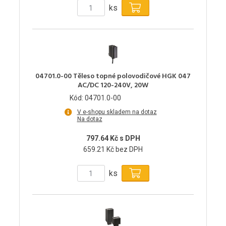
ks
04701.0-00 Těleso topné polovodičové HGK 047
AC/DC 120-240V, 20W
Kód: 04701.0-00
V e-shopu skladem na dotaz
Na dotaz
797.64 Kč s DPH
659.21 Kč bez DPH
ks