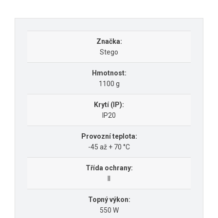
Značka:
Stego
Hmotnost:
1100 g
Krytí (IP):
IP20
Provozní teplota:
-45 až + 70 °C
Třída ochrany:
II
Topný výkon:
550 W