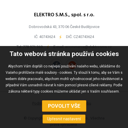
ELEKTRO S.M.S., spol. s r.o.
Dobrovodská 43, 370 06 České Budějovice
IČ: 40743624
-
DIČ: CZ40743624
Tel:
778 971 369
-
E-mail:
ecommerce@elektrosms.cz
Tato webová stránka používá cookies
Abychom Vám dopřáli co nejlepší používání našeho webu, ukládáme do
Vašeho prohlížeče malé soubory - cookies. Ty slouží k tomu, aby se Vám s
webem dobře pracovalo, abychom mohli vyhodnocovat jeho návštěvnost a
případně Vám usnadnili návrat k nám pomocí přesně cílené reklamy. Podle
zákona některé typy cookies můžeme ukládat jen s Vaším souhlasem.
Podmínky užívání
Mapa webu
© Copyright ELEKTRO S.M.S., spol s r.o., Všechna
práva vyhrazena.