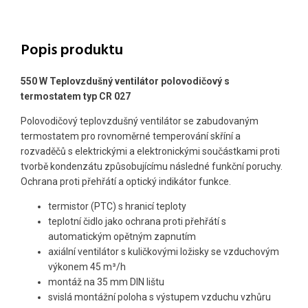
Popis produktu
550 W Teplovzdušný ventilátor polovodičový s
termostatem typ CR 027
Polovodičový teplovzdušný ventilátor se zabudovaným
termostatem pro rovnoměrné temperování skříní a
rozvaděčů s elektrickými a elektronickými součástkami proti
tvorbě kondenzátu způsobujícímu následné funkční poruchy.
Ochrana proti přehřátí a optický indikátor funkce.
termistor (PTC) s hranicí teploty
teplotní čidlo jako ochrana proti přehřátí s
automatickým opětným zapnutím
axiální ventilátor s kuličkovými ložisky se vzduchovým
výkonem 45 m³/h
montáž na 35 mm DIN lištu
svislá montážní poloha s výstupem vzduchu vzhůru