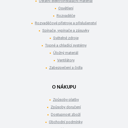
Ostatní elektroinstalační materiál
Osvětlení
Rozvaděče
Rozvaděčové přístroje a příslušenství
Spínače, vypínače a zásuvky
Světelné zdroje
Topné a chladící systémy
Úložný materiál
Ventilátory
Zabezpečení a čidla
O NÁKUPU
Způsoby platby
Způsoby doručení
Dostupnost zboží
Obchodní podmínky