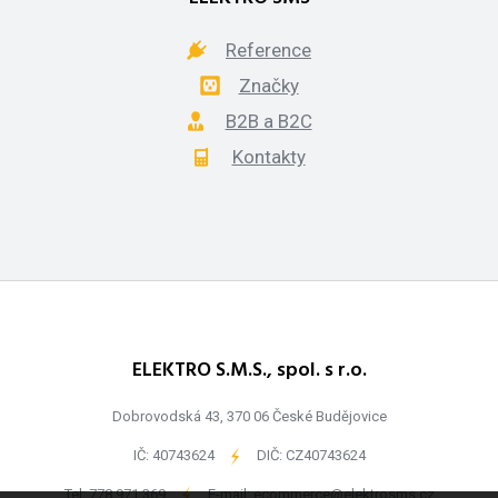
Reference
Značky
B2B a B2C
Kontakty
ELEKTRO S.M.S., spol. s r.o.
Dobrovodská 43, 370 06 České Budějovice
IČ: 40743624
-
DIČ: CZ40743624
Tel:
778 971 369
-
E-mail:
ecommerce@elektrosms.cz