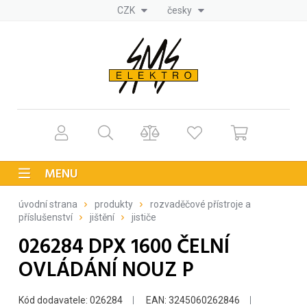
CZK
česky
MENU
úvodní strana
produkty
rozvaděčové přístroje a
příslušenství
jištění
jističe
026284 DPX 1600 ČELNÍ
OVLÁDÁNÍ NOUZ P
Kód dodavatele: 026284
EAN: 3245060262846