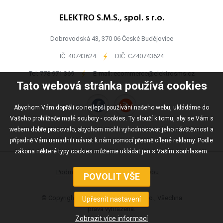
ELEKTRO S.M.S., spol. s r.o.
Dobrovodská 43, 370 06 České Budějovice
IČ: 40743624
-
DIČ: CZ40743624
Tel:
778 971 369
-
E-mail:
ecommerce@elektrosms.cz
Tato webová stránka používá cookies
Abychom Vám dopřáli co nejlepší používání našeho webu, ukládáme do
Vašeho prohlížeče malé soubory - cookies. Ty slouží k tomu, aby se Vám s
webem dobře pracovalo, abychom mohli vyhodnocovat jeho návštěvnost a
případně Vám usnadnili návrat k nám pomocí přesně cílené reklamy. Podle
zákona některé typy cookies můžeme ukládat jen s Vaším souhlasem.
Podmínky užívání
Mapa webu
© Copyright ELEKTRO S.M.S., spol s r.o., Všechna
práva vyhrazena.