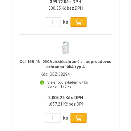
399.72 Kč s DPH
330.35 Kč bez DPH
ks
OLI-16B-1N-030A Jističochránič s nadproudovou
ochranou 10kA typ A
Kód: OEZ:38294
V e-shopu skladem 67 ks
Celkem 170 ks
2,005.22 Kč s DPH
1,657.21 Kč bez DPH
ks