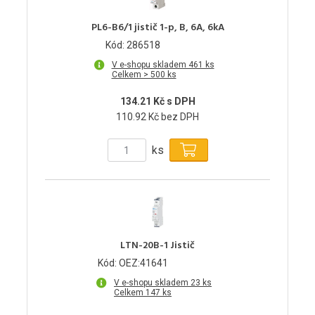
PL6-B6/1 jistič 1-p, B, 6A, 6kA
Kód: 286518
V e-shopu skladem 461 ks
Celkem > 500 ks
134.21 Kč s DPH
110.92 Kč bez DPH
ks
LTN-20B-1 Jistič
Kód: OEZ:41641
V e-shopu skladem 23 ks
Celkem 147 ks