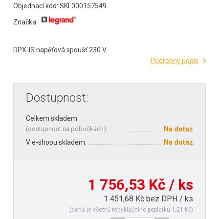
Objednací kód: SKL000157549
Značka:
DPX-IS napěťová spoušť 230 V.
Podrobný popis
Dostupnost:
Celkem skladem
(
dostupnost na pobočkách
):
Na dotaz
V e-shopu skladem:
Na dotaz
1 756,53 Kč / ks
1 451,68 Kč bez DPH / ks
(cena je včetně recyklačního poplatku 1,21 Kč)