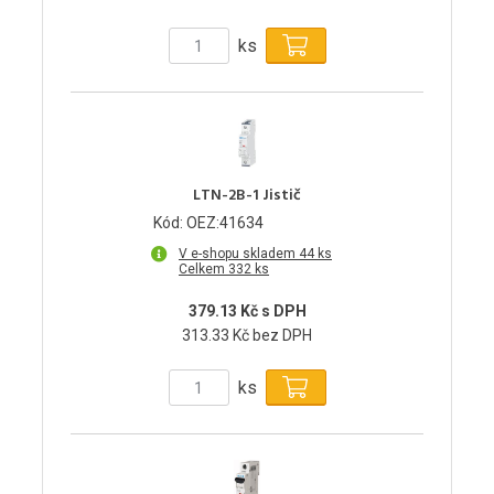
ks
LTN-2B-1 Jistič
Kód: OEZ:41634
V e-shopu skladem 44 ks
Celkem 332 ks
379.13 Kč s DPH
313.33 Kč bez DPH
ks