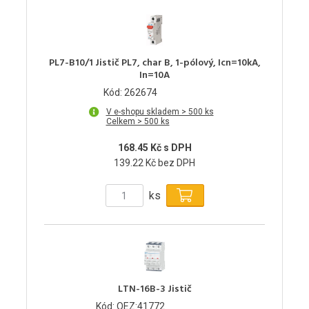
PL7-B10/1 Jistič PL7, char B, 1-pólový, Icn=10kA,
In=10A
Kód: 262674
V e-shopu skladem > 500 ks
Celkem > 500 ks
168.45 Kč s DPH
139.22 Kč bez DPH
ks
LTN-16B-3 Jistič
Kód: OEZ:41772