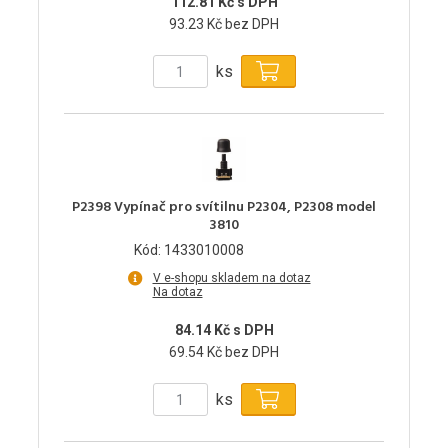
112.81 Kč s DPH
93.23 Kč bez DPH
ks
P2398 Vypínač pro svítilnu P2304, P2308 model
3810
Kód: 1433010008
V e-shopu skladem na dotaz
Na dotaz
84.14 Kč s DPH
69.54 Kč bez DPH
ks