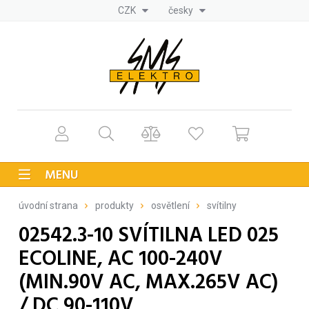
CZK
česky
MENU
úvodní strana
produkty
osvětlení
svítilny
02542.3-10 SVÍTILNA LED 025
ECOLINE, AC 100-240V
(MIN.90V AC, MAX.265V AC)
/ DC 90-110V