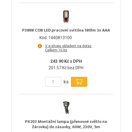
P3888 COB LED pracovní svítilna 180lm 3x AAA
Kód: 1440813100
V e-shopu skladem na dotaz
Celkem 16 ks
243.90 Kč s DPH
201.57 Kč bez DPH
ks
P4203 Montážní lampa (přenosné světlo na
žárovku) do zásuvky, 60W, 230V, 5m