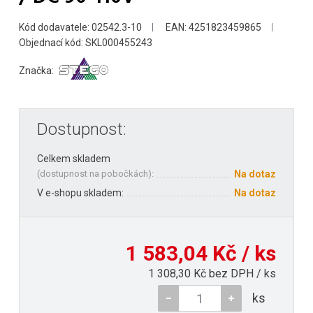
Kód dodavatele: 02542.3-10
EAN: 4251823459865
Objednací kód: SKL000455243
Značka:
Dostupnost:
Celkem skladem
(
dostupnost na pobočkách
):
Na dotaz
V e-shopu skladem:
Na dotaz
1 583,04 Kč / ks
1 308,30 Kč bez DPH / ks
ks