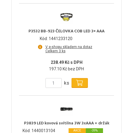
P3532 BB-923 ČELOVKA COB LED 3× AAA
Kód: 1441233120
V e-shopu skladem na dotaz
Celkem 3 ks
238.49 Kč s DPH
197.10 Kč bez DPH
ks
P3839 LED kovová svítilna 3W 3xAAA + držák
Kód: 1440013104
AKCE
-39%