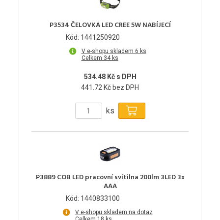
P3534 ČELOVKA LED CREE 5W NABÍJECÍ
Kód: 1441250920
V e-shopu skladem 6 ks
Celkem 34 ks
534.48 Kč s DPH
441.72 Kč bez DPH
ks
P3889 COB LED pracovní svítilna 200lm 3LED 3x
AAA
Kód: 1440833100
V e-shopu skladem na dotaz
Celkem 18 ks