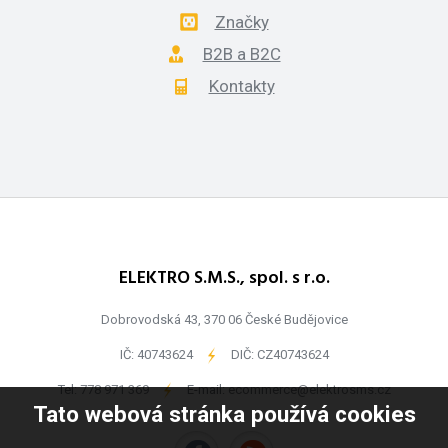
Značky
B2B a B2C
Kontakty
ELEKTRO S.M.S., spol. s r.o.
Dobrovodská 43, 370 06 České Budějovice
IČ: 40743624
-
DIČ: CZ40743624
Tel:
778 971 369
-
E-mail:
ecommerce@elektrosms.cz
Tato webová stránka používá cookies