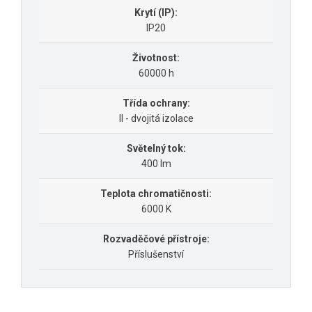
Krytí (IP):
IP20
Životnost:
60000 h
Třída ochrany:
II - dvojitá izolace
Světelný tok:
400 lm
Teplota chromatičnosti:
6000 K
Rozvaděčové přístroje:
Příslušenství