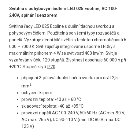
Svítilna s pohybovým čidlem LED 025 Ecoline, AC 100-
240V, spínání senzorem
Svítilna řady LED 025 Ecoline s duální tlačnou svorkou a
pohybovým čidlem. Použitelná se všemi typy rozvaděčů a
panelů. Vyzařuje denní bílé světlo s teplotou chromatičnosti 6
000 – 7000 K. Svit zajišťují integrované úsporné LEDky s
maximálním příkonem 4 W se svítivostí 400 lm/m. Svit je
vyzařován v úhlu 120 stupňů. Životnost dosahuje 60 000 h při
+20°C. Stupeň krytí
IP20
.
připojení 2-pólová duální tlačná svorka pro drát 2,5
2
mm
uchycení klipem
provozní teplota: -40 až + 60 °C
skladovací teplota: -40 až +85 °C
provozní napětí AC 100-240 V, 50/60 Hz (AC min. 90 V,
AC max. 265 V), DC 90-110 V (min. DC 80 V, max. DC
125 V)