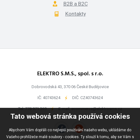
B2B a B2C
Kontakty
ELEKTRO S.M.S., spol. s r.o.
Dobrovodská 43, 370 06 České Budějovice
IČ: 40743624
-
DIČ: CZ40743624
Tel:
778 971 369
-
E-mail:
ecommerce@elektrosms.cz
Tato webová stránka používá cookies
Abychom Vám dopřáli co nejlepší používání našeho webu, ukládáme do
Vašeho prohlížeče malé soubory - cookies. Ty slouží k tomu, aby se Vám s