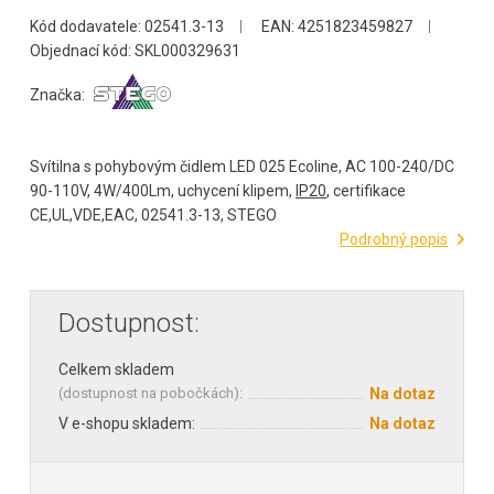
Kód dodavatele: 02541.3-13
EAN: 4251823459827
Objednací kód: SKL000329631
Značka:
Svítilna s pohybovým čidlem LED 025 Ecoline, AC 100-240/DC
90-110V, 4W/400Lm, uchycení klipem,
IP20
, certifikace
CE,UL,VDE,EAC, 02541.3-13, STEGO
Podrobný popis
Dostupnost:
Celkem skladem
(
dostupnost na pobočkách
):
Na dotaz
V e-shopu skladem:
Na dotaz