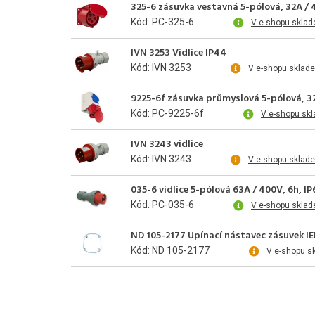
325-6 zásuvka vestavná 5-pólová, 32A / 
Kód: PC-325-6
V e-shopu sklad
IVN 3253 Vidlice IP44
Kód: IVN 3253
V e-shopu sklad
9225-6f zásuvka průmyslová 5-pólová, 32
Kód: PC-9225-6f
V e-shopu sk
IVN 3243 vidlice
Kód: IVN 3243
V e-shopu sklad
035-6 vidlice 5-pólová 63A / 400V, 6h, IP
Kód: PC-035-6
V e-shopu sklad
ND 105-2177 Upínací nástavec zásuvek IE
Kód: ND 105-2177
V e-shopu s