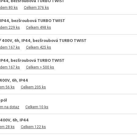
h, IP44, bezšroubová TURBO TWIST
adem 80 ks
Celkem 376 ks
h, IP44, bezšroubová TURBO TWIST
adem 229 ks
Celkem 498 ks
 / 400V, 6h, IP44, bezšroubová TURBO TWIST
adem 167 ks
Celkem 425 ks
h, IP44, bezšroubová TURBO TWIST
adem 167 ks
Celkem > 500 ks
400V, 6h, IP44
em 56 ks
Celkem 205 ks
-pól
em na dotaz
Celkem 10 ks
 400V, 6h, IP44
em 28 ks
Celkem 122 ks