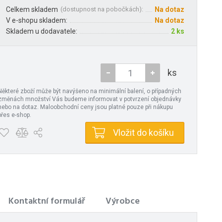
Celkem skladem
(
dostupnost na pobočkách
):
Na dotaz
V e-shopu skladem:
Na dotaz
Skladem u dodavatele:
2 ks
ks
Některé zboží může být navýšeno na minimální balení, o případných
změnách množství Vás budeme informovat v potvrzení objednávky
nebo na dotaz. Maloobchodní ceny jsou platné pouze při nákupu
přes e-shop.
Vložit do košíku
Kontaktní formulář
Výrobce