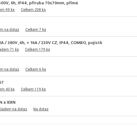
400V, 6h, IP44, příruba 70x70mm, přímá
em 99 ks
Celkem 208 ks
em na dotaz
Celkem 7 ks
A / 380V ,6h, + 16A / 230V CZ, IP44, COMBO, pojistk
ladem 71 ks
Celkem 179 ks
em na dotaz
Celkem 6 ks
67
em 43 ks
Celkem 119 ks
N a IERN
kladem na dotaz
Na dotaz