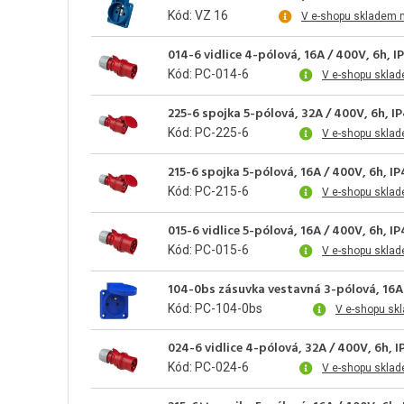
Kód: VZ 16
V e-shopu skladem 
014-6 vidlice 4-pólová, 16A / 400V, 6h, I
Kód: PC-014-6
V e-shopu sklad
225-6 spojka 5-pólová, 32A / 400V, 6h, I
Kód: PC-225-6
V e-shopu skla
215-6 spojka 5-pólová, 16A / 400V, 6h, I
Kód: PC-215-6
V e-shopu skla
015-6 vidlice 5-pólová, 16A / 400V, 6h, I
Kód: PC-015-6
V e-shopu skla
104-0bs zásuvka vestavná 3-pólová, 16A 
Kód: PC-104-0bs
V e-shopu sk
024-6 vidlice 4-pólová, 32A / 400V, 6h, 
Kód: PC-024-6
V e-shopu sklad