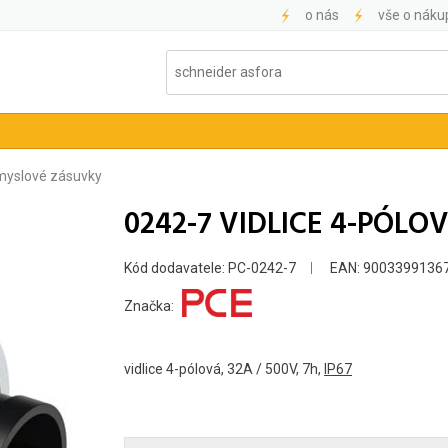
o nás
vše o náku
myslové zásuvky
0242-7 VIDLICE 4-PÓLOVÁ
Kód dodavatele: PC-0242-7
EAN: 9003399136
Značka:
vidlice 4-pólová, 32A / 500V, 7h,
IP67