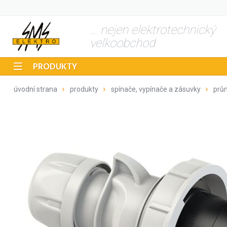
... nejen elektrotechnický
velkoobchod
PRODUKTY
úvodní strana
produkty
spínače, vypínače a zásuvky
prů