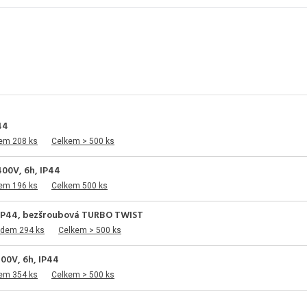
44
dem 208 ks
Celkem > 500 ks
400V, 6h, IP44
dem 196 ks
Celkem 500 ks
h, IP44, bezšroubová TURBO TWIST
adem 294 ks
Celkem > 500 ks
400V, 6h, IP44
dem 354 ks
Celkem > 500 ks