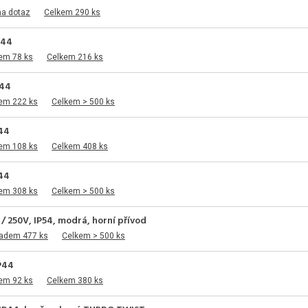
na dotaz
Celkem 290 ks
P44
em 78 ks
Celkem 216 ks
P44
dem 222 ks
Celkem > 500 ks
P44
dem 108 ks
Celkem 408 ks
P44
dem 308 ks
Celkem > 500 ks
/ 250V, IP54, modrá, horní přívod
ladem 477 ks
Celkem > 500 ks
IP44
em 92 ks
Celkem 380 ks