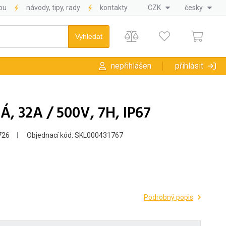
pu
návody, tipy, rady
kontakty
CZK
česky
nepřihlášen
přihlásit
, 32A / 500V, 7H, IP67
726
Objednací kód: SKL000431767
Podrobný popis