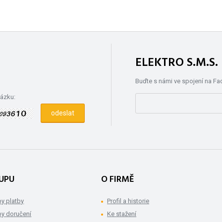
ELEKTRO S.M.S
Buďte s námi ve spojení na F
rázku:
UPU
O FIRMĚ
y platby
Profil a historie
y doručení
Ke stažení