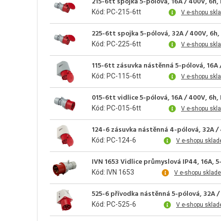
215-6tt spojka 5-pólová, 16A / 400V, 6
Kód: PC-215-6tt
V e-shopu skl
225-6tt spojka 5-pólová, 32A / 400V, 6
Kód: PC-225-6tt
V e-shopu skl
115-6tt zásuvka nástěnná 5-pólová, 16A
Kód: PC-115-6tt
V e-shopu skl
015-6tt vidlice 5-pólová, 16A / 400V, 6
Kód: PC-015-6tt
V e-shopu skl
124-6 zásuvka nástěnná 4-pólová, 32A / 
Kód: PC-124-6
V e-shopu sklad
IVN 1653 Vidlice průmyslová IP44, 16A, 5
Kód: IVN 1653
V e-shopu sklad
525-6 přívodka nástěnná 5-pólová, 32A /
Kód: PC-525-6
V e-shopu sklad