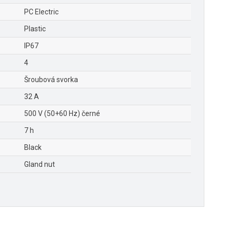
PC Electric
Plastic
IP67
4
Šroubová svorka
32 A
500 V (50+60 Hz) černé
7 h
Black
Gland nut