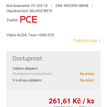
Kód dodavatele: PC-024-10
EAN: 9003399148958
Objednací kód: SKL000278970
Značka:
Vidlice 4x32A, Twist >500V, PCE
Podrobný popis
Dostupnost:
Celkem skladem
(
dostupnost na pobočkách
):
Na dotaz
V e-shopu skladem:
Na dotaz
261,61 Kč / ks