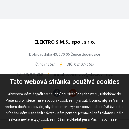
ELEKTRO S.M.S., spol. s r.o.
Dobrovodská 43, 370 06 České Budějovice
IČ: 40743624
-
DIČ: CZ40743624
Tel:
778 971 369
-
E-mail:
ecommerce@elektrosms.cz
Tato webová stránka používá cookies
Abychom Vám dopřáli co nejlepší používání našeho webu, ukládáme do
Vašeho prohlížeče malé soubory - cookies. Ty slouží k tomu, aby se Vám s
webem dobře pracovalo, abychom mohli vyhodnocovat jeho návštěvnost a
případně Vám usnadnili návrat k nám pomocí přesně cílené reklamy. Podle
zákona některé typy cookies můžeme ukládat jen s Vaším souhlasem.