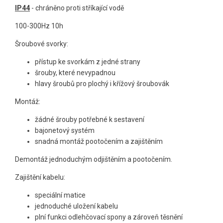
IP44
- chráněno proti stříkající vodě
100-300Hz 10h
Šroubové svorky:
přístup ke svorkám z jedné strany
šrouby, které nevypadnou
hlavy šroubů pro plochý i křížový šroubovák
Montáž:
žádné šrouby potřebné k sestavení
bajonetový systém
snadná montáž pootočením a zajištěním
Demontáž jednoduchým odjištěním a pootočením.
Zajištění kabelu:
speciální matice
jednoduché uložení kabelu
plní funkci odlehčovací spony a zároveň těsnění