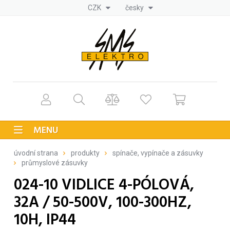
CZK
česky
MENU
úvodní strana
produkty
spínače, vypínače a zásuvky
průmyslové zásuvky
024-10 VIDLICE 4-PÓLOVÁ,
32A / 50-500V, 100-300HZ,
10H, IP44