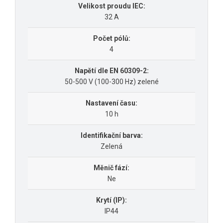
Velikost proudu IEC:
32 A
Počet pólů:
4
Napětí dle EN 60309-2:
50-500 V (100-300 Hz) zelené
Nastavení času:
10 h
Identifikační barva:
Zelená
Měnič fází:
Ne
Krytí (IP):
IP44