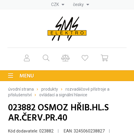
CZK
česky
MENU
úvodní strana
produkty
rozvaděčové přístroje a
příslušenství
ovládací a signální hlavice
023882 OSMOZ HŘIB.HL.S
AR.ČERV.PR.40
Kód dodavatele: 023882
EAN: 3245060238827