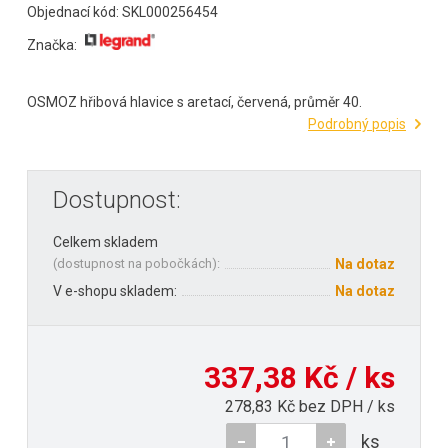
Objednací kód: SKL000256454
Značka:
OSMOZ hřibová hlavice s aretací, červená, průměr 40.
Podrobný popis
Dostupnost:
Celkem skladem
(
dostupnost na pobočkách
):
Na dotaz
V e-shopu skladem:
Na dotaz
337,38 Kč / ks
278,83 Kč bez DPH / ks
ks