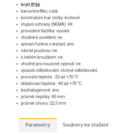
krytí
IP66
barva knoflíku: rudá
konstrukční tvar čočky: kruhové
stupeň ochrany (NEMA): 4X
provedení tlačítka: vysoké
vhodné k osvětlení: ne
spínací funkce s aretací: ano
návrat pružinou: ne
s čelním kroužkem: ne
vhodné pro nouzové vypnutí: ne
způsob odblokování: otočné odblokování
provozní teplota: -25 až +70 °C
skladovací teplota: -40 až +70 °C
bezhalogenové: ano
průměr čepičky: 40 mm
průměr otvoru: 22,5 mm
Parametry
Soubory ke stažení