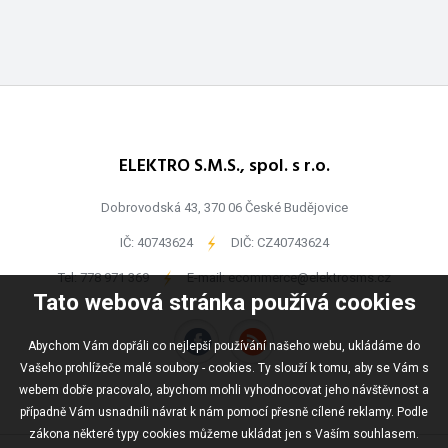
ELEKTRO S.M.S., spol. s r.o.
Dobrovodská 43, 370 06 České Budějovice
IČ: 40743624
-
DIČ: CZ40743624
Tel:
778 971 369
-
E-mail:
ecommerce@elektrosms.cz
Tato webová stránka používá cookies
Abychom Vám dopřáli co nejlepší používání našeho webu, ukládáme do
Vašeho prohlížeče malé soubory - cookies. Ty slouží k tomu, aby se Vám s
webem dobře pracovalo, abychom mohli vyhodnocovat jeho návštěvnost a
případně Vám usnadnili návrat k nám pomocí přesně cílené reklamy. Podle
zákona některé typy cookies můžeme ukládat jen s Vaším souhlasem.