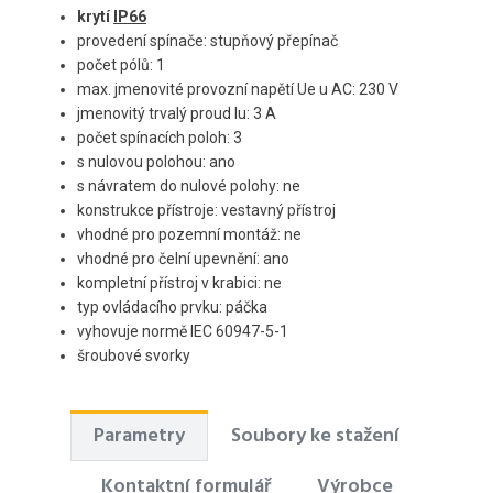
krytí
IP66
provedení spínače: stupňový přepínač
počet pólů: 1
max. jmenovité provozní napětí Ue u AC: 230 V
jmenovitý trvalý proud Iu: 3 A
počet spínacích poloh: 3
s nulovou polohou: ano
s návratem do nulové polohy: ne
konstrukce přístroje: vestavný přístroj
vhodné pro pozemní montáž: ne
vhodné pro čelní upevnění: ano
kompletní přístroj v krabici: ne
typ ovládacího prvku: páčka
vyhovuje normě IEC 60947-5-1
šroubové svorky
Parametry
Soubory ke stažení
Kontaktní formulář
Výrobce