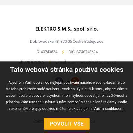
ELEKTRO S.M.S., spol. s r.o.
Dobrovodská 43, 370 06 České Budějovice
IČ: 40743624
-
DIČ: CZ40743624
Tel:
778 971 369
-
E-mail:
ecommerce@elektrosms.cz
Tato webová stránka používá cookies
Abychom Vám dopřáli co nejlepší používání našeho webu, ukládáme do
Vašeho prohlížeče malé soubory - cookies. Ty slouží k tomu, aby se Vám s
webem dobře pracovalo, abychom mohli vyhodnocovat jeho návštěvnost a
případně Vám usnadnili návrat k nám pomocí přesně cílené reklamy. Podle
zákona některé typy cookies můžeme ukládat jen s Vaším souhlasem.
Podmínky užívání
Mapa webu