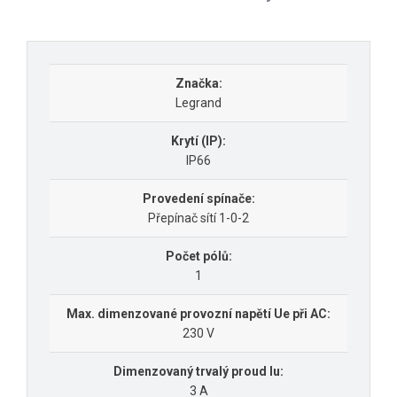
Značka:
Legrand
Krytí (IP):
IP66
Provedení spínače:
Přepínač sítí 1-0-2
Počet pólů:
1
Max. dimenzované provozní napětí Ue při AC:
230 V
Dimenzovaný trvalý proud Iu:
3 A