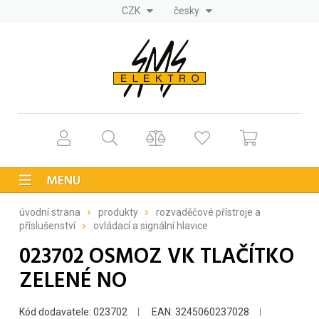
CZK
česky
MENU
úvodní strana
produkty
rozvaděčové přístroje a
příslušenství
ovládací a signální hlavice
023702 OSMOZ VK TLAČÍTKO
ZELENÉ NO
Kód dodavatele: 023702
EAN: 3245060237028