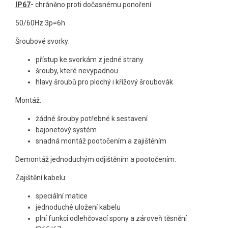
IP67
-
chráněno proti dočasnému ponoření
50/60Hz 3p=6h
Šroubové svorky:
přístup ke svorkám z jedné strany
šrouby, které nevypadnou
hlavy šroubů pro plochý i křížový šroubovák
Montáž:
žádné šrouby potřebné k sestavení
bajonetový systém
snadná montáž pootočením a zajištěním
Demontáž jednoduchým odjištěním a pootočením.
Zajištění kabelu:
speciální matice
jednoduché uložení kabelu
plní funkci odlehčovací spony a zároveň těsnění