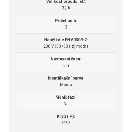
Velikost proudu IEC:
32 A
Počet pólů:
3
Napětí dle EN 60309-2:
230 V (50+60 Hz) modré
Nastavení času:
6 h
Identifikační barva:
Modrá
Měnič fází:
Ne
Krytí (IP):
IP67