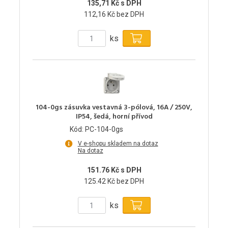
135,71 Kč s DPH
112,16 Kč bez DPH
ks
104-0gs zásuvka vestavná 3-pólová, 16A / 250V,
IP54, šedá, horní přívod
Kód: PC-104-0gs
V e-shopu skladem na dotaz
Na dotaz
151.76 Kč s DPH
125.42 Kč bez DPH
ks