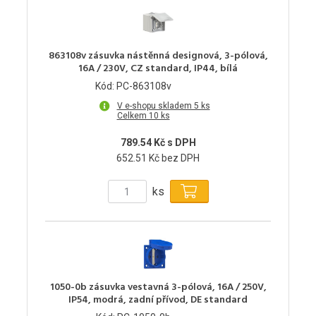
863108v zásuvka nástěnná designová, 3-pólová,
16A / 230V, CZ standard, IP44, bílá
Kód: PC-863108v
V e-shopu skladem 5 ks
Celkem 10 ks
789.54 Kč s DPH
652.51 Kč bez DPH
ks
1050-0b zásuvka vestavná 3-pólová, 16A / 250V,
IP54, modrá, zadní přívod, DE standard