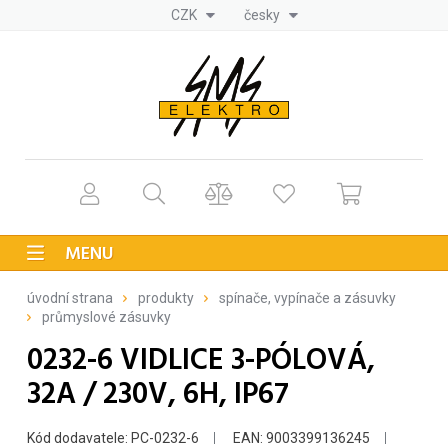
CZK
česky
MENU
úvodní strana
produkty
spínače, vypínače a zásuvky
průmyslové zásuvky
0232-6 VIDLICE 3-PÓLOVÁ,
32A / 230V, 6H, IP67
Kód dodavatele: PC-0232-6
EAN: 9003399136245