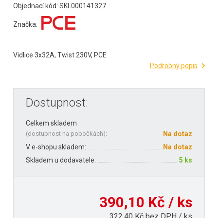
Objednací kód: SKL000141327
Značka:
Vidlice 3x32A, Twist 230V, PCE
Podrobný popis
Dostupnost:
Celkem skladem
(
dostupnost na pobočkách
):
Na dotaz
V e-shopu skladem:
Na dotaz
Skladem u dodavatele:
5 ks
390,10 Kč / ks
322,40 Kč bez DPH / ks