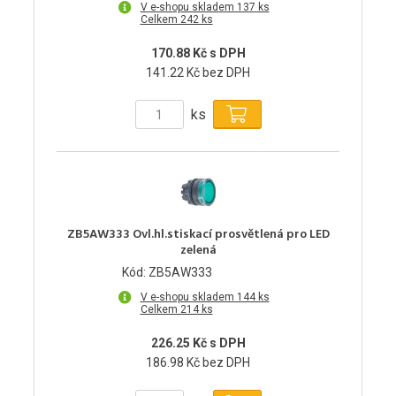
V e-shopu skladem 137 ks
Celkem 242 ks
170.88 Kč s DPH
141.22 Kč bez DPH
ks
ZB5AW333 Ovl.hl.stiskací prosvětlená pro LED
zelená
Kód: ZB5AW333
V e-shopu skladem 144 ks
Celkem 214 ks
226.25 Kč s DPH
186.98 Kč bez DPH