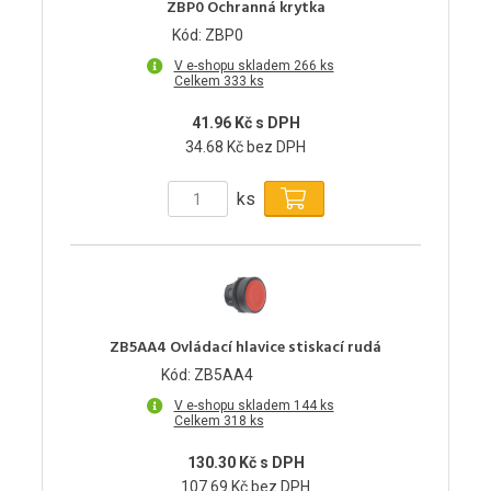
ZBP0 Ochranná krytka
Kód: ZBP0
V e-shopu skladem 266 ks
Celkem 333 ks
41.96 Kč s DPH
34.68 Kč bez DPH
ks
ZB5AA4 Ovládací hlavice stiskací rudá
Kód: ZB5AA4
V e-shopu skladem 144 ks
Celkem 318 ks
130.30 Kč s DPH
107.69 Kč bez DPH