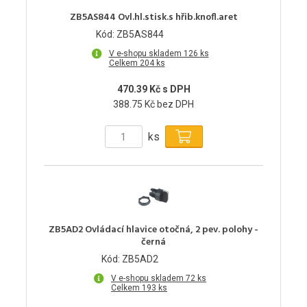
ZB5AS844 Ovl.hl.stisk.s hřib.knofl.aret
Kód: ZB5AS844
V e-shopu skladem 126 ks
Celkem 204 ks
470.39 Kč s DPH
388.75 Kč bez DPH
ks
ZB5AD2 Ovládací hlavice otočná, 2 pev. polohy -
černá
Kód: ZB5AD2
V e-shopu skladem 72 ks
Celkem 193 ks