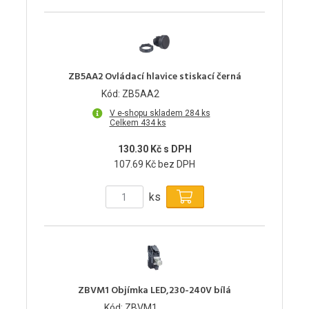
ZB5AA2 Ovládací hlavice stiskací černá
Kód: ZB5AA2
V e-shopu skladem 284 ks
Celkem 434 ks
130.30 Kč s DPH
107.69 Kč bez DPH
ks
ZBVM1 Objímka LED,230-240V bílá
Kód: ZBVM1