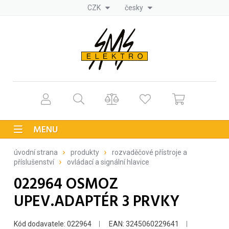
CZK
česky
MENU
úvodní strana
produkty
rozvaděčové přístroje a
příslušenství
ovládací a signální hlavice
022964 OSMOZ
UPEV.ADAPTÉR 3 PRVKY
Kód dodavatele: 022964
EAN: 3245060229641