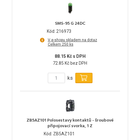
SMS-95 G 24DC
Kód: 216973
V e-shopu skladem na dotaz
Celkem 250 ks
88.15 Kč s DPH
72.85 Kč bez DPH
ks
ZB5AZ101 Polosestavy kontaktů - šroubové
připojovací svorka, 1 Z
Kód: ZB5AZ101