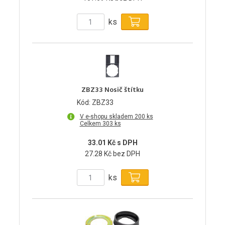
ks
ZBZ33 Nosič štítku
Kód: ZBZ33
V e-shopu skladem 200 ks
Celkem 303 ks
33.01 Kč s DPH
27.28 Kč bez DPH
ks