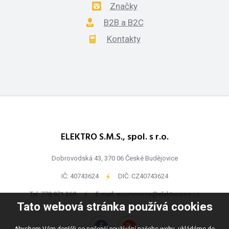
Značky
B2B a B2C
Kontakty
ELEKTRO S.M.S., spol. s r.o.
Dobrovodská 43, 370 06 České Budějovice
IČ: 40743624
-
DIČ: CZ40743624
Tel:
778 971 369
-
E-mail:
ecommerce@elektrosms.cz
Tato webová stránka používá cookies