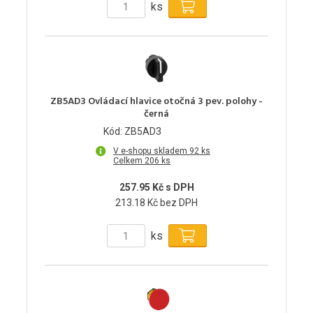
ks
ZB5AD3 Ovládací hlavice otočná 3 pev. polohy -
černá
Kód: ZB5AD3
V e-shopu skladem 92 ks
Celkem 206 ks
257.95 Kč s DPH
213.18 Kč bez DPH
ks