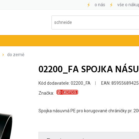
o nás
vše o náku
do země
02200_FA SPOJKA NÁS
Kód dodavatele: 02200_FA
EAN: 85955689425
Značka:
Spojka násuvná PE pro korugované chráničky pr. 2