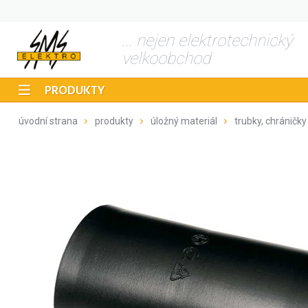
... nejen elektrotechnický
velkoobchod
PRODUKTY
úvodní strana
produkty
úložný materiál
trubky, chráničky