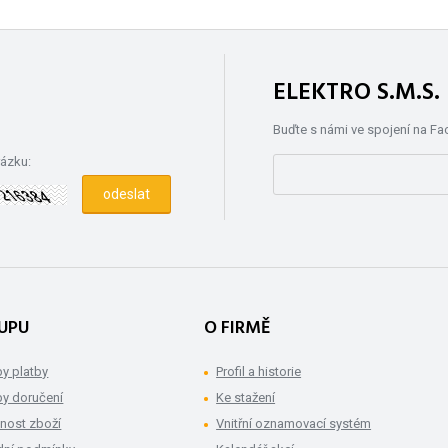
ELEKTRO S.M.S
Buďte s námi ve spojení na F
rázku:
UPU
O FIRMĚ
y platby
Profil a historie
y doručení
Ke stažení
nost zboží
Vnitřní oznamovací systém