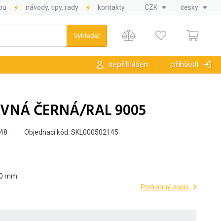
pu
návody, tipy, rady
kontakty
CZK
česky
nepřihlášen
přihlásit
UVNÁ ČERNÁ/RAL 9005
48
Objednací kód: SKL000502145
00 mm.
Podrobný popis