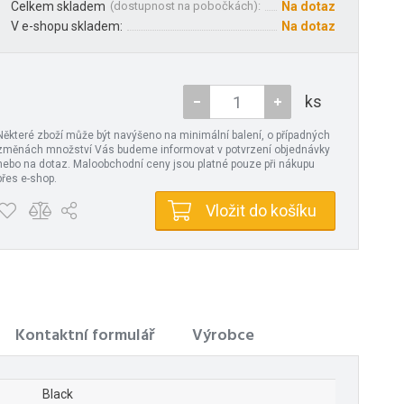
Celkem skladem
(
dostupnost na pobočkách
):
Na dotaz
V e-shopu skladem:
Na dotaz
ks
Některé zboží může být navýšeno na minimální balení, o případných
změnách množství Vás budeme informovat v potvrzení objednávky
nebo na dotaz. Maloobchodní ceny jsou platné pouze při nákupu
přes e-shop.
Vložit do košíku
Kontaktní formulář
Výrobce
Black