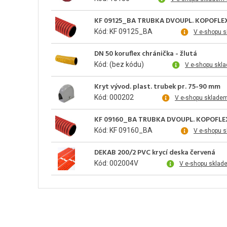
KF 09125_BA TRUBKA DVOUPL. KOPOFLE
Kód: KF 09125_BA
V e-shopu 
DN 50 koruflex chránička - žlutá
Kód: (bez kódu)
V e-shopu skl
Kryt vývod. plast. trubek pr. 75-90 mm
Kód: 000202
V e-shopu sklade
KF 09160_BA TRUBKA DVOUPL. KOPOFLE
Kód: KF 09160_BA
V e-shopu 
DEKAB 200/2 PVC krycí deska červená
Kód: 002004V
V e-shopu sklad