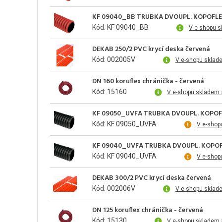
KF 09040_BB TRUBKA DVOUPL. KOPOFLE
Kód: KF 09040_BB
V e-shopu 
DEKAB 250/2 PVC krycí deska červená
Kód: 002005V
V e-shopu sklad
DN 160 koruflex chránička - červená
Kód: 15160
V e-shopu skladem 
KF 09050_UVFA TRUBKA DVOUPL. KOPOF
Kód: KF 09050_UVFA
V e-shop
KF 09040_UVFA TRUBKA DVOUPL. KOPOF
Kód: KF 09040_UVFA
V e-shop
DEKAB 300/2 PVC krycí deska červená
Kód: 002006V
V e-shopu sklad
DN 125 koruflex chránička - červená
Kód: 15130
V e-shopu skladem 