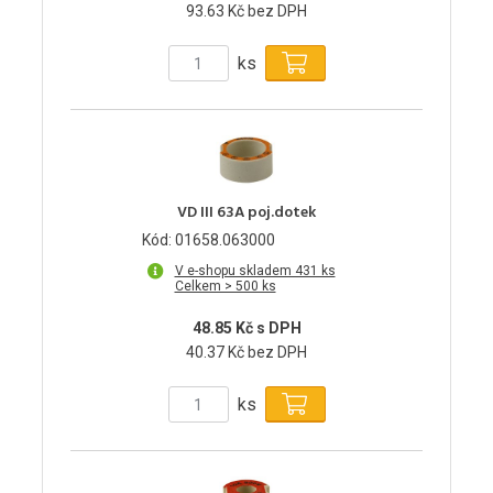
93.63 Kč bez DPH
ks
VD III 63A poj.dotek
Kód: 01658.063000
V e-shopu skladem 431 ks
Celkem > 500 ks
48.85 Kč s DPH
40.37 Kč bez DPH
ks