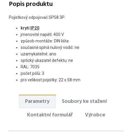
Popis produktu
Pojistkový odpojovač SP58 3P.
krytí
IP20
jmenovité napětí: 400 V
způsob montáže: DIN lišta
s
oučasně spíná nulový vodič
: ne
uzamykatelné: ano
optický ukazatel defektu: ne
RAL: 7035
počet pólů: 3
pro velikost pojistky: 22 x 58 mm
Parametry
Soubory ke stažení
Kontaktní formulář
Výrobce