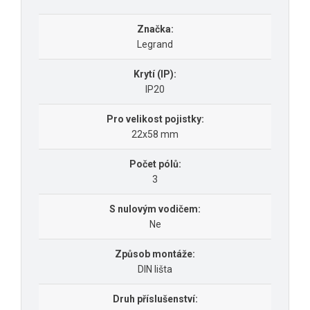
Značka:
Legrand
Krytí (IP):
IP20
Pro velikost pojistky:
22x58 mm
Počet pólů:
3
S nulovým vodičem:
Ne
Způsob montáže:
DIN lišta
Druh příslušenství: