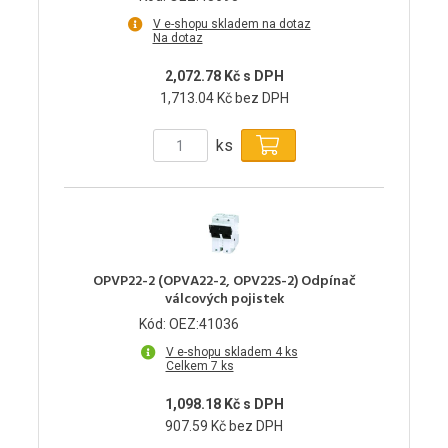
V e-shopu skladem na dotaz
Na dotaz
2,072.78 Kč s DPH
1,713.04 Kč bez DPH
ks
OPVP22-2 (OPVA22-2, OPV22S-2) Odpínač
válcových pojistek
Kód: OEZ:41036
V e-shopu skladem 4 ks
Celkem 7 ks
1,098.18 Kč s DPH
907.59 Kč bez DPH