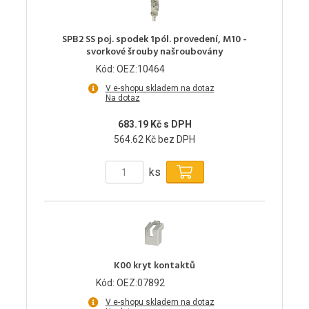
SPB2 SS poj. spodek 1pól. provedení, M10 -
svorkové šrouby našroubovány
Kód: OEZ:10464
V e-shopu skladem na dotaz
Na dotaz
683.19 Kč s DPH
564.62 Kč bez DPH
ks
K00 kryt kontaktů
Kód: OEZ:07892
V e-shopu skladem na dotaz