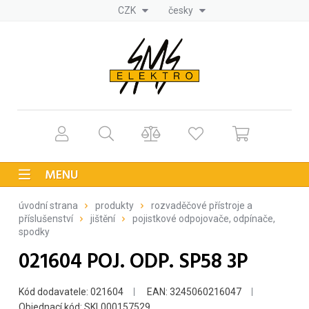
CZK
česky
MENU
úvodní strana
produkty
rozvaděčové přístroje a
příslušenství
jištění
pojistkové odpojovače, odpínače,
spodky
021604 POJ. ODP. SP58 3P
Kód dodavatele: 021604
EAN: 3245060216047
Objednací kód: SKL000157529