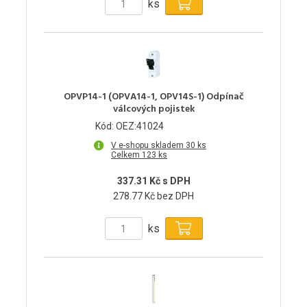
ks
OPVP14-1 (OPVA14-1, OPV14S-1) Odpínač
válcových pojistek
Kód: OEZ:41024
V e-shopu skladem 30 ks
Celkem 123 ks
337.31 Kč s DPH
278.77 Kč bez DPH
ks