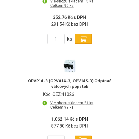
V e-shopu skladem 15 ks
Celkem 96 ks
352.76 Kč s DPH
291.54 Kč bez DPH
ks
OPVP14-3 (OPVA14-3, OPV14S-3) Odpínač
válcových pojistek
Kód: OEZ:41026
V e-shopu skladem 21 ks
Celkem 99 ks
1,062.14 Kč s DPH
877.80 Kč bez DPH