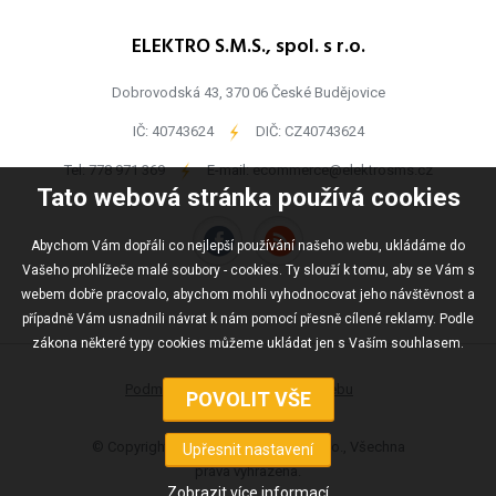
ELEKTRO S.M.S., spol. s r.o.
Dobrovodská 43, 370 06 České Budějovice
IČ: 40743624
-
DIČ: CZ40743624
Tel:
778 971 369
-
E-mail:
ecommerce@elektrosms.cz
Tato webová stránka používá cookies
Abychom Vám dopřáli co nejlepší používání našeho webu, ukládáme do
Vašeho prohlížeče malé soubory - cookies. Ty slouží k tomu, aby se Vám s
webem dobře pracovalo, abychom mohli vyhodnocovat jeho návštěvnost a
případně Vám usnadnili návrat k nám pomocí přesně cílené reklamy. Podle
zákona některé typy cookies můžeme ukládat jen s Vaším souhlasem.
Podmínky užívání
Mapa webu
© Copyright ELEKTRO S.M.S., spol s r.o., Všechna
práva vyhrazena.