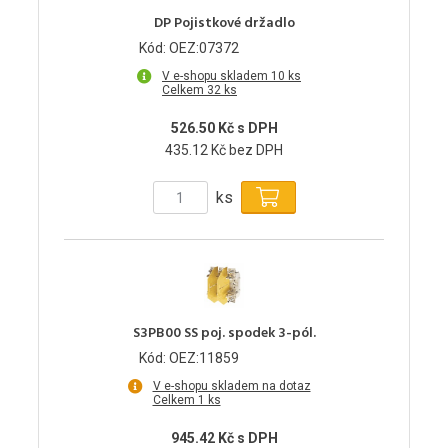
DP Pojistkové držadlo
Kód: OEZ:07372
V e-shopu skladem 10 ks
Celkem 32 ks
526.50 Kč s DPH
435.12 Kč bez DPH
ks
S3PB00 SS poj. spodek 3-pól.
Kód: OEZ:11859
V e-shopu skladem na dotaz
Celkem 1 ks
945.42 Kč s DPH