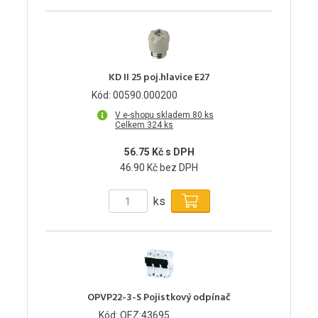
KD II 25 poj.hlavice E27
Kód: 00590.000200
V e-shopu skladem 80 ks
Celkem 324 ks
56.75 Kč s DPH
46.90 Kč bez DPH
ks
OPVP22-3-S Pojistkový odpínač
Kód: OEZ:43695