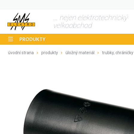
... nejen elektrotechnický
velkoobchod
PRODUKTY
úvodní strana
produkty
úložný materiál
trubky, chráničky