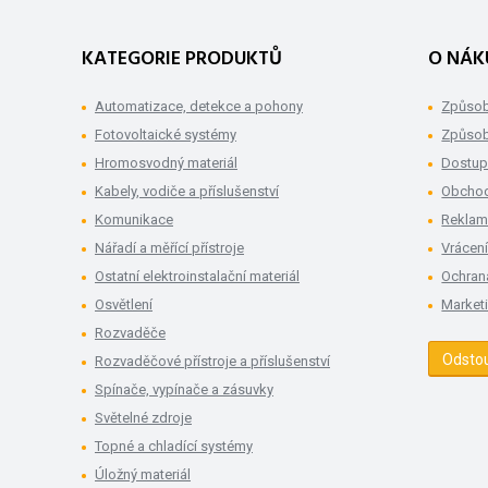
KATEGORIE PRODUKTŮ
O NÁK
Automatizace, detekce a pohony
Způsob
Fotovoltaické systémy
Způsob
Hromosvodný materiál
Dostup
Kabely, vodiče a příslušenství
Obchod
Komunikace
Rekla
Nářadí a měřící přístroje
Vrácení
Ostatní elektroinstalační materiál
Ochran
Osvětlení
Market
Rozvaděče
Odsto
Rozvaděčové přístroje a příslušenství
Spínače, vypínače a zásuvky
Světelné zdroje
Topné a chladící systémy
Úložný materiál