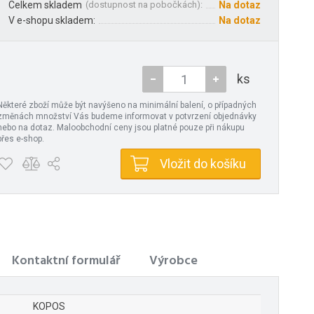
Celkem skladem
(
dostupnost na pobočkách
):
Na dotaz
V e-shopu skladem:
Na dotaz
ks
Některé zboží může být navýšeno na minimální balení, o případných
změnách množství Vás budeme informovat v potvrzení objednávky
nebo na dotaz. Maloobchodní ceny jsou platné pouze při nákupu
přes e-shop.
Vložit do košíku
Kontaktní formulář
Výrobce
KOPOS