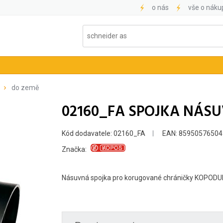
o nás
vše o náku
do země
02160_FA SPOJKA NÁS
Kód dodavatele: 02160_FA
EAN: 85950576504
Značka:
Násuvná spojka pro korugované chráničky KOPODU