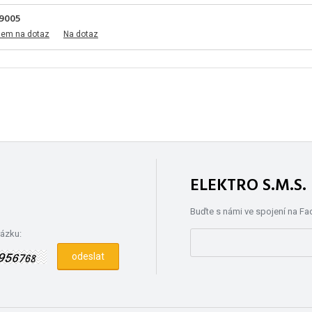
9005
dem na dotaz
Na dotaz
ELEKTRO S.M.S
Buďte s námi ve spojení na F
rázku: