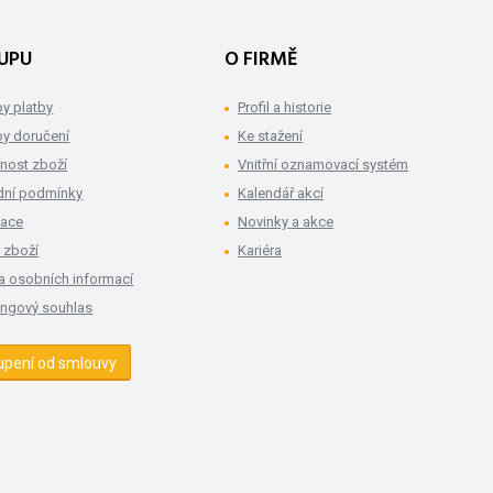
UPU
O FIRMĚ
y platby
Profil a historie
y doručení
Ke stažení
nost zboží
Vnitřní oznamovací systém
ní podmínky
Kalendář akcí
mace
Novinky a akce
 zboží
Kariéra
a osobních informací
ingový souhlas
upení od smlouvy