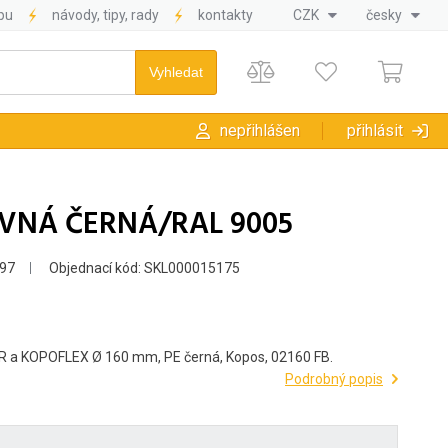
pu
návody, tipy, rady
kontakty
CZK
česky
nepřihlášen
přihlásit
UVNÁ ČERNÁ/RAL 9005
97
Objednací kód: SKL000015175
R a KOPOFLEX Ø 160 mm, PE černá, Kopos, 02160 FB.
Podrobný popis