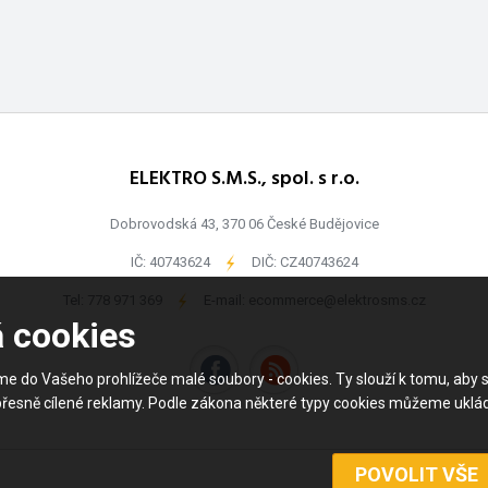
ELEKTRO S.M.S., spol. s r.o.
Dobrovodská 43, 370 06 České Budějovice
IČ: 40743624
-
DIČ: CZ40743624
Tel:
778 971 369
-
E-mail:
ecommerce@elektrosms.cz
á cookies
me do Vašeho prohlížeče malé soubory - cookies. Ty slouží k tomu, a
přesně cílené reklamy. Podle zákona některé typy cookies můžeme uklá