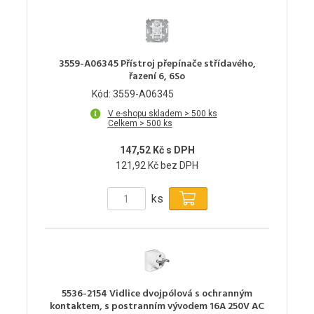
3559-A06345 Přístroj přepínače střídavého,
řazení 6, 6So
Kód: 3559-A06345
V e-shopu skladem > 500 ks
Celkem > 500 ks
147,52 Kč s DPH
121,92 Kč bez DPH
ks
5536-2154 Vidlice dvojpólová s ochranným
kontaktem, s postranním vývodem 16A 250V AC