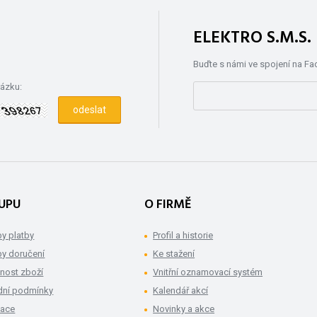
ELEKTRO S.M.S
Buďte s námi ve spojení na F
rázku:
UPU
O FIRMĚ
y platby
Profil a historie
y doručení
Ke stažení
nost zboží
Vnitřní oznamovací systém
ní podmínky
Kalendář akcí
mace
Novinky a akce