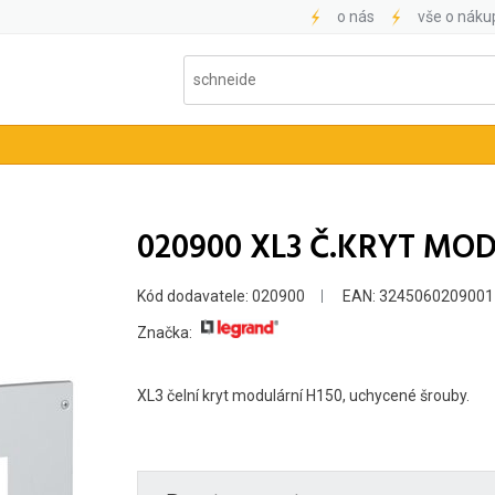
o nás
vše o náku
020900 XL3 Č.KRYT MOD 
Kód dodavatele: 020900
EAN: 3245060209001
Značka:
XL3 čelní kryt modulární H150, uchycené šrouby.