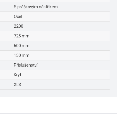
S práškovým nástřikem
Ocel
2200
725 mm
600 mm
150 mm
Příslušenství
Kryt
XL3