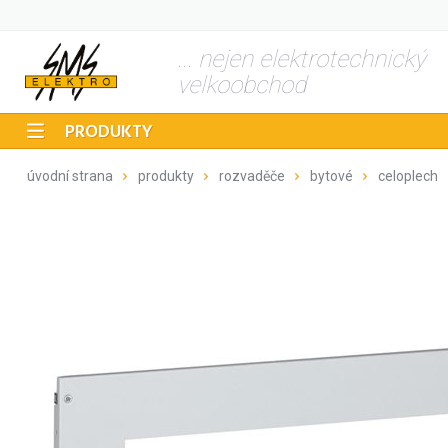
... nejen elektrotechnický
velkoobchod
PRODUKTY
úvodní strana
produkty
rozvaděče
bytové
celoplech