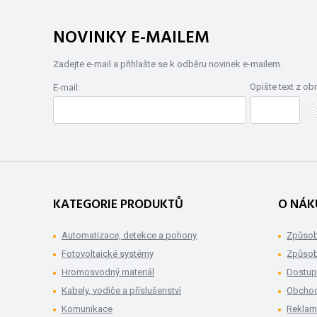
NOVINKY E-MAILEM
Zadejte e-mail a přihlašte se k odběru novinek e-mailem.
Opište text z ob
E-mail:
KATEGORIE PRODUKTŮ
O NÁK
Automatizace, detekce a pohony
Způsob
Fotovoltaické systémy
Způsob
Hromosvodný materiál
Dostup
Kabely, vodiče a příslušenství
Obchod
Komunikace
Rekla