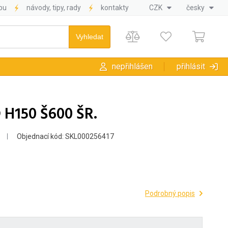
pu
návody, tipy, rady
kontakty
CZK
česky
nepřihlášen
přihlásit
H150 Š600 ŠR.
Objednací kód: SKL000256417
Podrobný popis