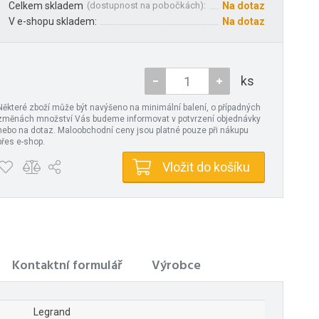
Celkem skladem
(
dostupnost na pobočkách
):
Na dotaz
V e-shopu skladem:
Na dotaz
ks
Některé zboží může být navýšeno na minimální balení, o případných
změnách množství Vás budeme informovat v potvrzení objednávky
nebo na dotaz. Maloobchodní ceny jsou platné pouze při nákupu
přes e-shop.
Vložit do košíku
Kontaktní formulář
Výrobce
Legrand