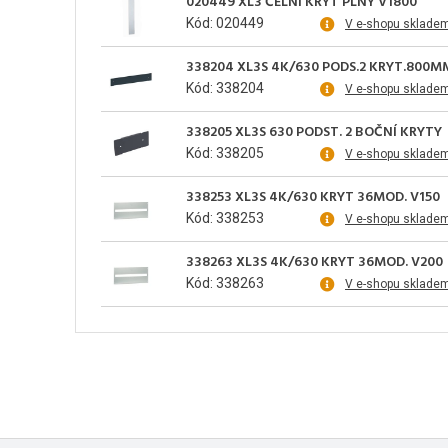
020449 XL3 ČELNÍ KRYT PLNÝ V1800
Kód: 020449
V e-shopu sklade
338204 XL3S 4K/630 PODS.2 KRYT.800M
Kód: 338204
V e-shopu sklade
338205 XL3S 630 PODST. 2 BOČNÍ KRYTY
Kód: 338205
V e-shopu sklade
338253 XL3S 4K/630 KRYT 36MOD. V150
Kód: 338253
V e-shopu sklade
338263 XL3S 4K/630 KRYT 36MOD. V200
Kód: 338263
V e-shopu sklade