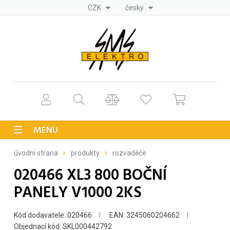
CZK
česky
MENU
úvodní strana
produkty
rozvaděče
020466 XL3 800 BOČNÍ
PANELY V1000 2KS
Kód dodavatele: 020466
EAN: 3245060204662
Objednací kód: SKL000442792