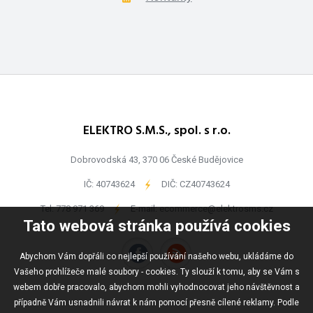
ELEKTRO S.M.S., spol. s r.o.
Dobrovodská 43, 370 06 České Budějovice
IČ: 40743624
-
DIČ: CZ40743624
Tel:
778 971 369
-
E-mail:
ecommerce@elektrosms.cz
Tato webová stránka používá cookies
Abychom Vám dopřáli co nejlepší používání našeho webu, ukládáme do
Vašeho prohlížeče malé soubory - cookies. Ty slouží k tomu, aby se Vám s
webem dobře pracovalo, abychom mohli vyhodnocovat jeho návštěvnost a
případně Vám usnadnili návrat k nám pomocí přesně cílené reklamy. Podle