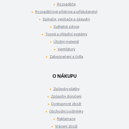
Rozvaděče
Rozvaděčové přístroje a příslušenství
Spínače, vypínače a zásuvky
Světelné zdroje
Topné a chladící systémy
Úložný materiál
Ventilátory
Zabezpečení a čidla
O NÁKUPU
Způsoby platby
Způsoby doručení
Dostupnost zboží
Obchodní podmínky
Reklamace
Vrácení zboží