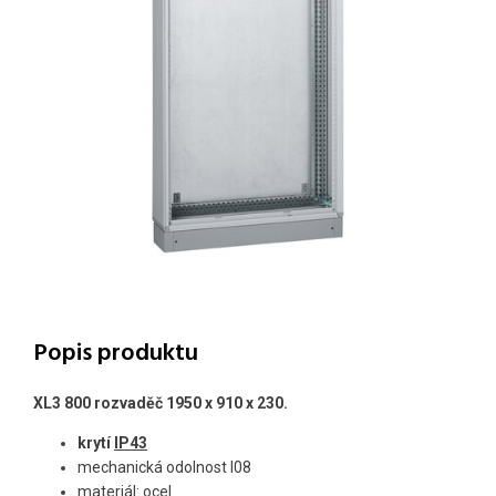
Popis produktu
XL3 800 rozvaděč 1950 x 910 x 230.
krytí
IP43
mechanická odolnost I08
materiál: ocel