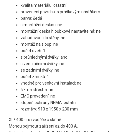
kvalita materiálu: ostatní
provedení povrchu: s práškovým nástřikem
barva: šedá
s montážní deskou: ne
montážní deska hloubkové nastavitelná: ne
zabudování do stěny: ne
montáž na sloup: ne
počet dveří: 1
s průhlednými dvířky: ano
s ventilačními dvířky: ne
se zadními dvířky: ne
počet zámků: 1
vhodné pro venkovní instalaci: ne
šikmá střecha: ne
EMC provedení: ne
stupeň ochrany NEMA: ostatní
rozměry: 910 x 1950 x 230 mm
XL³ 400 - rozváděče a skříně.
Mohou pojmout zařízení až do 400 A.