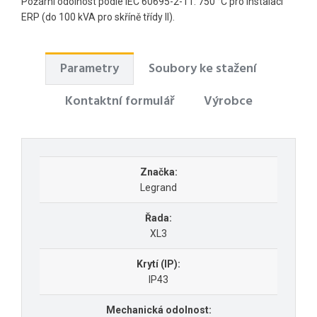
Požární odolnost podle IEC 60695-2-11: 750 °C pro instalaci
ERP (do 100 kVA pro skříně třídy II).
Parametry
Soubory ke stažení
Kontaktní formulář
Výrobce
Značka:
Legrand
Řada:
XL3
Krytí (IP):
IP43
Mechanická odolnost: