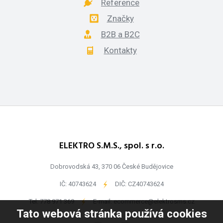
Reference
Značky
B2B a B2C
Kontakty
ELEKTRO S.M.S., spol. s r.o.
Dobrovodská 43, 370 06 České Budějovice
IČ: 40743624
-
DIČ: CZ40743624
Tel:
778 971 369
-
E-mail:
ecommerce@elektrosms.cz
Tato webová stránka používá cookies