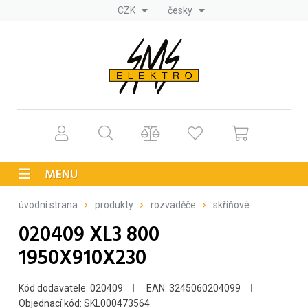
CZK
česky
MENU
úvodní strana
produkty
rozvaděče
skříňové
020409 XL3 800
1950X910X230
Kód dodavatele: 020409
EAN: 3245060204099
Objednací kód: SKL000473564