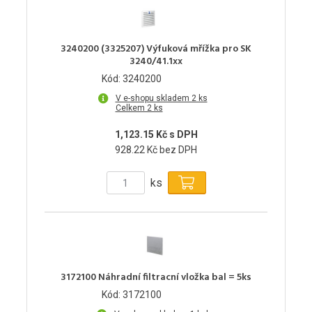
3240200 (3325207) Výfuková mřížka pro SK
3240/41.1xx
Kód: 3240200
V e-shopu skladem 2 ks
Celkem 2 ks
1,123.15 Kč s DPH
928.22 Kč bez DPH
ks
3172100 Náhradní filtracní vložka bal = 5ks
Kód: 3172100