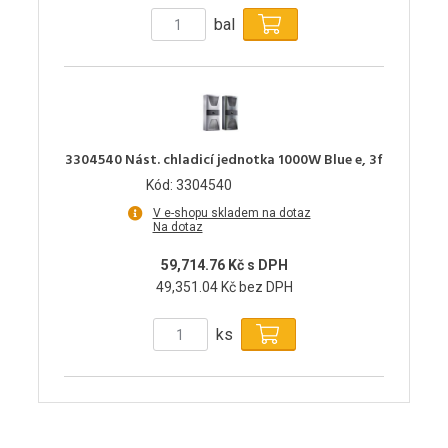
bal
3304540 Nást. chladicí jednotka 1000W Blue e, 3f
Kód: 3304540
V e-shopu skladem na dotaz
Na dotaz
59,714.76 Kč s DPH
49,351.04 Kč bez DPH
ks