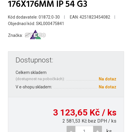
176X176MM IP 54 G3
Kód dodavatele: 01872.0-30
EAN: 4251823454082
Objednací kód: SKL000475841
Značka:
Dostupnost:
Celkem skladem
(
dostupnost na pobočkách
):
Na dotaz
V e-shopu skladem:
Na dotaz
3 123,65 Kč / ks
2 581,53 Kč bez DPH / ks
ks