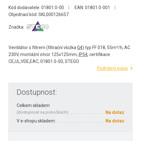
Kód dodavatele: 01801.0-00
EAN: 01801.0-001
Objednací kód: SKL000126657
Značka:
Ventilátor s filtrem (filtrační vložka
G4
) typ FF 018, 55m³/h, AC
230V, montážní otvor 125x125mm,
IP54
, certifikace
CE,UL,VDE,EAC, 01801.0-00, STEGO
Podrobný popis
Dostupnost:
Celkem skladem
(
dostupnost na pobočkách
):
Na dotaz
V e-shopu skladem:
Na dotaz