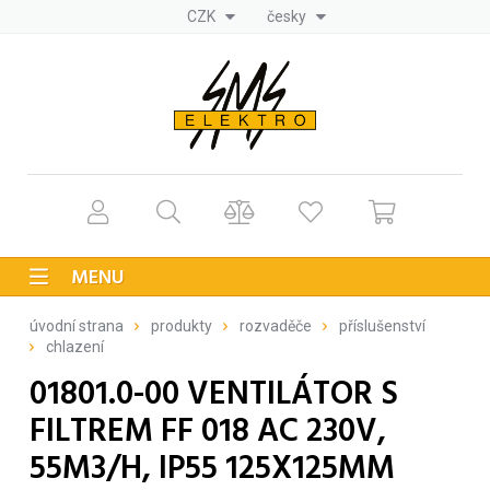
CZK
česky
MENU
úvodní strana
produkty
rozvaděče
příslušenství
chlazení
01801.0-00 VENTILÁTOR S
FILTREM FF 018 AC 230V,
55M3/H, IP55 125X125MM