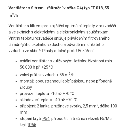
Ventilátor s filtrem - (filtrační vložka
G4
) typ FF 018, 55
3
m
/h
Ventilátor s filtrem pro zajištění optimální teploty v rozvaděči
a ve skříních s elektrickými a elektronickými součástkami.
Vnitřní teplotu rozvaděče snižuje přiváděním filtrovaného
chladnějšího okolního vzduchu a odváděním ohřátého
vzduchu ze skříně. Plasty odolné proti UV záření.
axiální ventilátor s kuličkovými ložisky: životnost min.
50.000 h při +25 °C
3
volný průtok vzduchu: 55 m
/h
montáž: oboustrannou lepící páskou, nebo případně
šrouby
provozní teplota: -10 až +70 °C
skladovací teplota: -40 až +70 °C
připojení: 2 lanka, pružinové svorky, 2,5 mm², délka 100
mm
stupeň krytí
IP54
, při použití filtračních vložek F5/M5
krytí
IP55