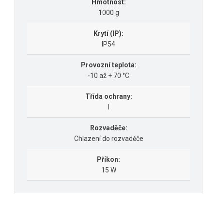
Hmotnost:
1000 g
Krytí (IP):
IP54
Provozní teplota:
-10 až + 70 °C
Třída ochrany:
I
Rozvaděče:
Chlazení do rozvaděče
Příkon:
15 W