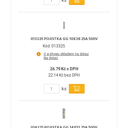
ks
013325 POJISTKA GG 10X38 25A 500V
Kód: 013325
V e-shopu skladem na dotaz
Na dotaz
26.79 Kč s DPH
22.14 Kč bez DPH
ks
014325 POJISTKA GG 14X51 25A 500V