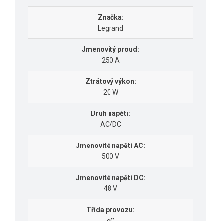
Značka:
Legrand
Jmenovitý proud:
250 A
Ztrátový výkon:
20 W
Druh napětí:
AC/DC
Jmenovité napětí AC:
500 V
Jmenovité napětí DC:
48 V
Třída provozu:
gG