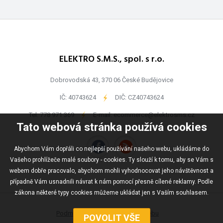
ELEKTRO S.M.S., spol. s r.o.
Dobrovodská 43, 370 06 České Budějovice
IČ: 40743624
-
DIČ: CZ40743624
Tel:
778 971 369
-
E-mail:
ecommerce@elektrosms.cz
Tato webová stránka používá cookies
Abychom Vám dopřáli co nejlepší používání našeho webu, ukládáme do
Vašeho prohlížeče malé soubory - cookies. Ty slouží k tomu, aby se Vám s
webem dobře pracovalo, abychom mohli vyhodnocovat jeho návštěvnost a
případně Vám usnadnili návrat k nám pomocí přesně cílené reklamy. Podle
zákona některé typy cookies můžeme ukládat jen s Vaším souhlasem.
Podmínky užívání
Mapa webu