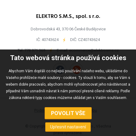
ELEKTRO S.M.S., spol. s r.o.
Dobrovodská 43, 370 06 České Budějovice
IČ: 40743624
-
DIČ: CZ40743624
Tel:
778 971 369
-
E-mail:
ecommerce@elektrosms.cz
Tato webová stránka používá cookies
Abychom Vám dopřáli co nejlepší používání našeho webu, ukládáme do
Vašeho prohlížeče malé soubory - cookies. Ty slouží k tomu, aby se Vám s
webem dobře pracovalo, abychom mohli vyhodnocovat jeho návštěvnost a
případně Vám usnadnili návrat k nám pomocí přesně cílené reklamy. Podle
zákona některé typy cookies můžeme ukládat jen s Vaším souhlasem.
Podmínky užívání
Mapa webu
© Copyright ELEKTRO S.M.S., spol s r.o., Všechna
práva vyhrazena.