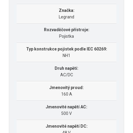
Značka:
Legrand
Rozvaděčové přístroje:
Pojistka
Typ konstrukce pojistek podle IEC 60269:
NH1
Druh napětí:
AC/DC
Jmenovitý proud:
160 A
Jmenovité napětí AC:
500 V
Jmenovité napětí DC:
48 V