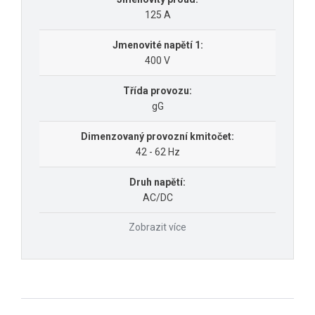
125 A
Jmenovité napětí 1:
400 V
Třída provozu:
gG
Dimenzovaný provozní kmitočet:
42 - 62 Hz
Druh napětí:
AC/DC
Zobrazit více