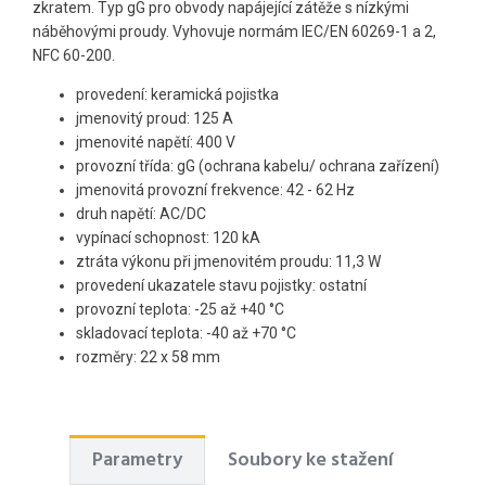
zkratem. Typ gG pro obvody napájející zátěže s nízkými
náběhovými proudy. Vyhovuje normám IEC/EN 60269-1 a 2,
NFC 60-200.
provedení: keramická pojistka
jmenovitý proud: 125 A
jmenovité napětí: 400 V
provozní třída: gG (ochrana kabelu/ ochrana zařízení)
jmenovitá provozní frekvence: 42 - 62 Hz
druh napětí: AC/DC
vypínací schopnost: 120 kA
ztráta výkonu při jmenovitém proudu: 11,3 W
provedení ukazatele stavu pojistky: ostatní
provozní teplota: -25 až +40 °C
skladovací teplota: -40 až +70 °C
rozměry: 22 x 58 mm
Parametry
Soubory ke stažení