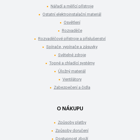
Nářadí a měřící přístroje
Ostatní elektroinstalační materiál
Osvětlení
Rozvaděče
Rozvaděčové přístroje a příslušenství
Spínače, vypínače a zásuvky
Světelné zdroje
Topné a chladící systémy
Úložný materiál
Ventilátory
Zabezpečení a čidla
O NÁKUPU
Způsoby platby
Způsoby doručení
Dostupnost zboží