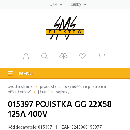
CZK
česky
MENU
úvodní strana
produkty
rozvaděčové přístroje a
příslušenství
jištění
pojistky
015397 POJISTKA GG 22X58
125A 400V
Kód dodavatele: 015397
EAN: 3245060153977