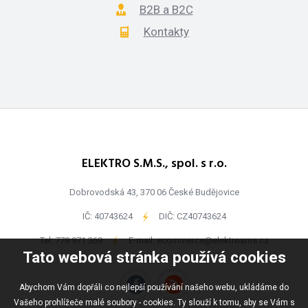
B2B a B2C
Kontakty
ELEKTRO S.M.S., spol. s r.o.
Dobrovodská 43, 370 06 České Budějovice
IČ: 40743624
-
DIČ: CZ40743624
Tel:
778 971 369
-
E-mail:
ecommerce@elektrosms.cz
Tato webová stránka používá cookies
Abychom Vám dopřáli co nejlepší používání našeho webu, ukládáme do
Vašeho prohlížeče malé soubory - cookies. Ty slouží k tomu, aby se Vám s