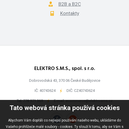
B2B a B2C
Kontakty
ELEKTRO S.M.S., spol. s r.o.
Dobrovodská 43, 370 06 České Budějovice
IČ: 40743624
-
DIČ: CZ40743624
Tel:
778 971 369
-
E-mail:
ecommerce@elektrosms.cz
Tato webová stránka používá cookies
Abychom Vám dopřáli co nejlepší používání našeho webu, ukládáme do
Vašeho prohlížeče malé soubory - cookies. Ty slouží k tomu, aby se Vám s