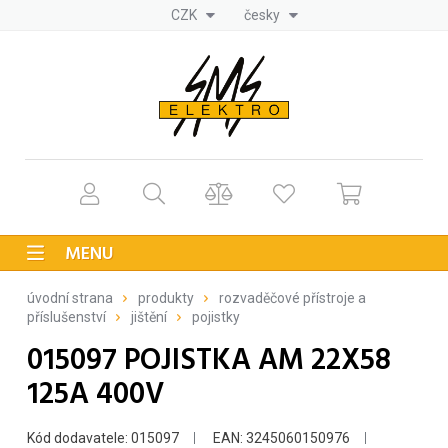
CZK
česky
MENU
úvodní strana
produkty
rozvaděčové přístroje a
příslušenství
jištění
pojistky
015097 POJISTKA AM 22X58
125A 400V
Kód dodavatele: 015097
EAN: 3245060150976