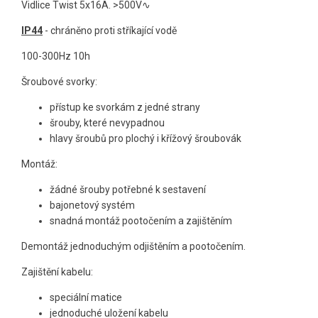
Vidlice Twist 5x16A.
>500
V∿
IP44
- chráněno proti stříkající vodě
100-300Hz 10h
Šroubové svorky:
přístup ke svorkám z jedné strany
šrouby, které nevypadnou
hlavy šroubů pro plochý i křížový šroubovák
Montáž:
žádné šrouby potřebné k sestavení
bajonetový systém
snadná montáž pootočením a zajištěním
Demontáž jednoduchým odjištěním a pootočením.
Zajištění kabelu:
speciální matice
jednoduché uložení kabelu