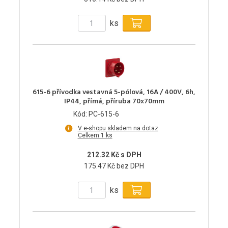
ks
615-6 přívodka vestavná 5-pólová, 16A / 400V, 6h,
IP44, přímá, příruba 70x70mm
Kód: PC-615-6
V e-shopu skladem na dotaz
Celkem 1 ks
212.32 Kč s DPH
175.47 Kč bez DPH
ks