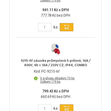
Celkem 179 ks
941.11 Kč s DPH
777.78 Kč bez DPH
ks
9215-6f zásuvka průmyslová 5-pólová, 16A /
400V, 6h + 16A / 230V CZ, IP44, COMBO
Kód: PC-9215-6f
V e-shopu skladem 73 ks
Celkem 179 ks
799.43 Kč s DPH
660.69 Kč bez DPH
ks