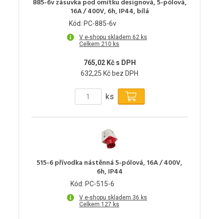
885-6v zásuvka pod omítku designová, 5-pólová,
16A / 400V, 6h, IP44, bílá
Kód: PC-885-6v
V e-shopu skladem 62 ks
Celkem 210 ks
765,02 Kč s DPH
632,25 Kč bez DPH
ks
515-6 přívodka nástěnná 5-pólová, 16A / 400V,
6h, IP44
Kód: PC-515-6
V e-shopu skladem 36 ks
Celkem 127 ks