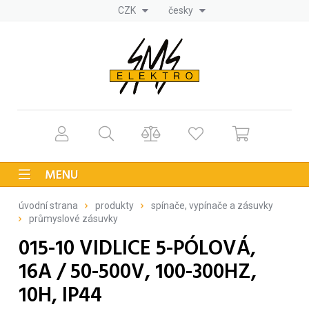
CZK
česky
MENU
úvodní strana
produkty
spínače, vypínače a zásuvky
průmyslové zásuvky
015-10 VIDLICE 5-PÓLOVÁ,
16A / 50-500V, 100-300HZ,
10H, IP44