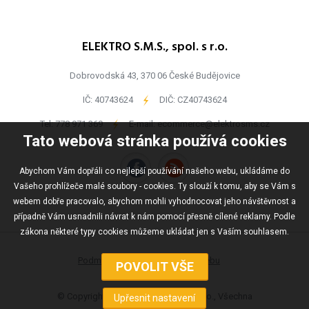
ELEKTRO S.M.S., spol. s r.o.
Dobrovodská 43, 370 06 České Budějovice
IČ: 40743624
-
DIČ: CZ40743624
Tel:
778 971 369
-
E-mail:
ecommerce@elektrosms.cz
Tato webová stránka používá cookies
Abychom Vám dopřáli co nejlepší používání našeho webu, ukládáme do
Vašeho prohlížeče malé soubory - cookies. Ty slouží k tomu, aby se Vám s
webem dobře pracovalo, abychom mohli vyhodnocovat jeho návštěvnost a
případně Vám usnadnili návrat k nám pomocí přesně cílené reklamy. Podle
zákona některé typy cookies můžeme ukládat jen s Vaším souhlasem.
Podmínky užívání
Mapa webu
© Copyright ELEKTRO S.M.S., spol s r.o., Všechna