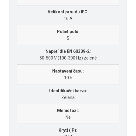
Velikost proudu IEC:
16 A
Počet pólů:
5
Napětí dle EN 60309-2:
50-500 V (100-300 Hz) zelené
Nastavení času:
10 h
Identifikační barva:
Zelená
Měnič fází:
Ne
Krytí (IP):