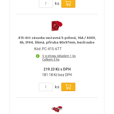
ks
415-6tt zásuvka vestavná 5-pólová, 16A / 400V,
6h, IP44, šikmá, příruba 80x97mm, bezšroubo
Kód: PC-415-6TT
V e-shopu skladem 1 ks
Celkem 5 ks
219.23 Kč s DPH
181.18 Kč bez DPH
ks