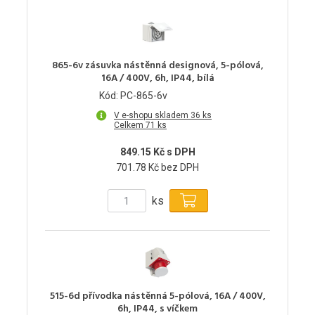
865-6v zásuvka nástěnná designová, 5-pólová,
16A / 400V, 6h, IP44, bílá
Kód: PC-865-6v
V e-shopu skladem 36 ks
Celkem 71 ks
849.15 Kč s DPH
701.78 Kč bez DPH
ks
515-6d přívodka nástěnná 5-pólová, 16A / 400V,
6h, IP44, s víčkem