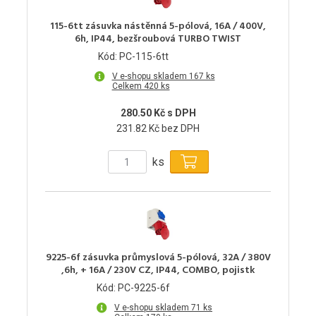
115-6tt zásuvka nástěnná 5-pólová, 16A / 400V,
6h, IP44, bezšroubová TURBO TWIST
Kód: PC-115-6tt
V e-shopu skladem 167 ks
Celkem 420 ks
280.50 Kč s DPH
231.82 Kč bez DPH
ks
9225-6f zásuvka průmyslová 5-pólová, 32A / 380V
,6h, + 16A / 230V CZ, IP44, COMBO, pojistk
Kód: PC-9225-6f
V e-shopu skladem 71 ks