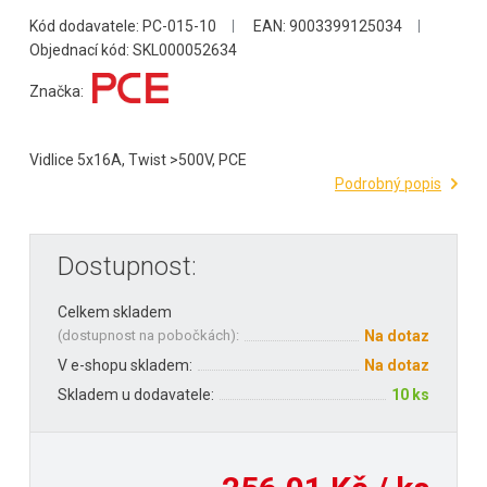
Kód dodavatele: PC-015-10
EAN: 9003399125034
Objednací kód: SKL000052634
Značka:
Vidlice 5x16A, Twist >500V, PCE
Podrobný popis
Dostupnost:
Celkem skladem
(
dostupnost na pobočkách
):
Na dotaz
V e-shopu skladem:
Na dotaz
Skladem u dodavatele:
10 ks