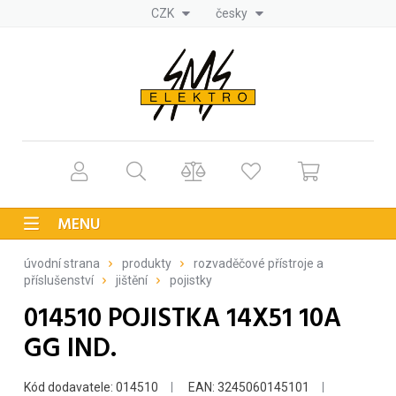
CZK
česky
MENU
úvodní strana
produkty
rozvaděčové přístroje a
příslušenství
jištění
pojistky
014510 POJISTKA 14X51 10A
GG IND.
Kód dodavatele: 014510
EAN: 3245060145101