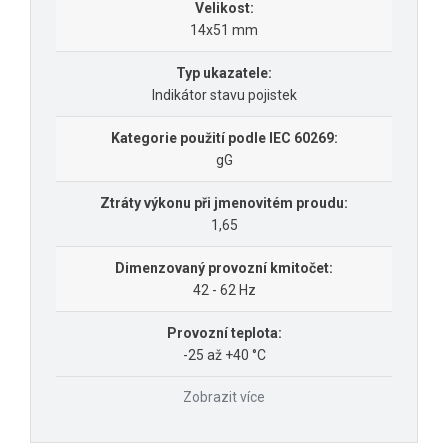
Velikost:
14x51 mm
Typ ukazatele:
Indikátor stavu pojistek
Kategorie použití podle IEC 60269:
gG
Ztráty výkonu při jmenovitém proudu:
1,65
Dimenzovaný provozní kmitočet:
42 - 62 Hz
Provozní teplota:
-25 až +40 °C
Zobrazit více