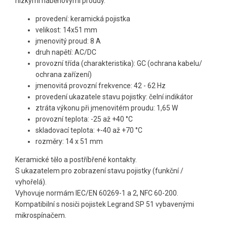
nízkými náběhovými proudy.
provedení: keramická pojistka
velikost: 14x51 mm
jmenovitý proud: 8 A
druh napětí: AC/DC
provozní třída (charakteristika): GC (ochrana kabelu/
ochrana zařízení)
jmenovitá provozní frekvence: 42 - 62 Hz
provedení ukazatele stavu pojistky: čelní indikátor
ztráta výkonu při jmenovitém proudu: 1,65 W
provozní teplota: -25 až +40 °C
skladovací teplota: +-40 až +70 °C
rozměry: 14 x 51 mm
Keramické tělo a postříbřené kontakty.
S ukazatelem pro zobrazení stavu pojistky (funkční /
vyhořelá).
Vyhovuje normám IEC/EN 60269-1 a 2, NFC 60-200.
Kompatibilní s nosiči pojistek Legrand SP 51 vybavenými
mikrospínačem.