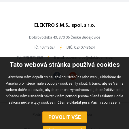
ELEKTRO S.M.S., spol. s r.o.
Dobrovodská 43, 370 06 České Budějovice
IČ: 40743624
-
DIČ: CZ40743624
Tel:
778 971 369
-
E-mail:
ecommerce@elektrosms.cz
Tato webová stránka používá cookies
Abychom Vám dopřáli co nejlepší používání našeho webu, ukládáme do
Vašeho prohlížeče malé soubory - cookies. Ty slouží k tomu, aby se Vám s
webem dobře pracovalo, abychom mohli vyhodnocovat jeho návštěvnost a
případně Vám usnadnili návrat k nám pomocí přesně cílené reklamy. Podle
zákona některé typy cookies můžeme ukládat jen s Vaším souhlasem.
Podmínky užívání
Mapa webu