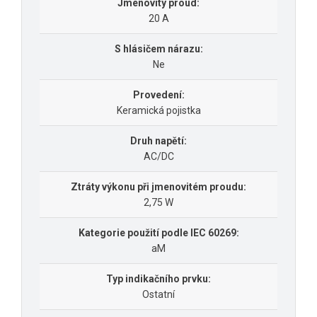
Jmenovitý proud:
20 A
S hlásičem nárazu:
Ne
Provedení:
Keramická pojistka
Druh napětí:
AC/DC
Ztráty výkonu při jmenovitém proudu:
2,75 W
Kategorie použití podle IEC 60269:
aM
Typ indikačního prvku:
Ostatní