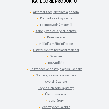
KATEGORIE PRODUKTŮ
Automatizace, detekce a pohony
Fotovoltaické systémy
Hromosvodný materiál
Kabely, vodiče a příslušenství
Komunikace
Nářadí a měřící přístroje
Ostatní elektroinstalační materiál
Osvětlení
Rozvaděče
Rozvaděčové přístroje a příslušenství
Spínače, vypínače a zásuvky
Světelné zdroje
Topné a chladící systémy
Úložný materiál
Ventilátory
Zabezpečení a čidla