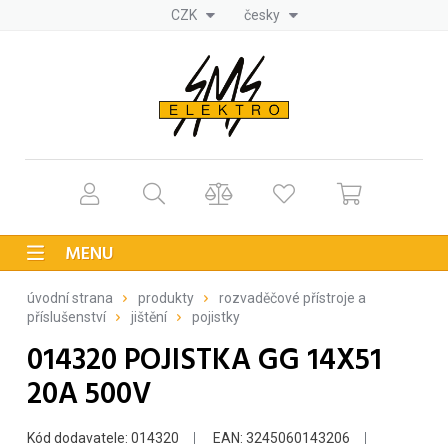
CZK
česky
MENU
úvodní strana
produkty
rozvaděčové přístroje a
příslušenství
jištění
pojistky
014320 POJISTKA GG 14X51
20A 500V
Kód dodavatele: 014320
EAN: 3245060143206