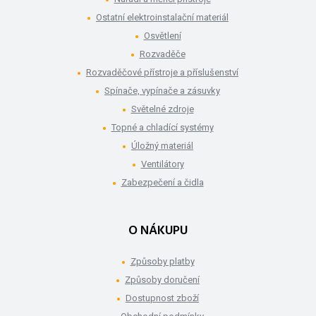
Ostatní elektroinstalační materiál
Osvětlení
Rozvaděče
Rozvaděčové přístroje a příslušenství
Spínače, vypínače a zásuvky
Světelné zdroje
Topné a chladící systémy
Úložný materiál
Ventilátory
Zabezpečení a čidla
O NÁKUPU
Způsoby platby
Způsoby doručení
Dostupnost zboží