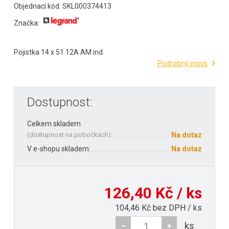
Objednací kód: SKL000374413
Značka:
Pojistka 14 x 51 12A AM ind.
Podrobný popis
Dostupnost:
Celkem skladem
(
dostupnost na pobočkách
):
Na dotaz
V e-shopu skladem:
Na dotaz
126,40 Kč / ks
104,46 Kč bez DPH / ks
ks