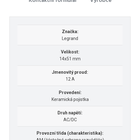
Kontaktní formulář
Výrobce
Značka:
Legrand
Velikost:
14x51 mm
Jmenovitý proud:
12 A
Provedení:
Keramická pojistka
Druh napětí:
AC/DC
Provozní třída (charakteristika):