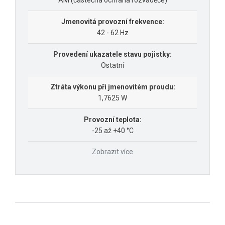
AM (částečná ochrana rozváděče)
Jmenovitá provozní frekvence:
42 - 62 Hz
Provedení ukazatele stavu pojistky:
Ostatní
Ztráta výkonu při jmenovitém proudu:
1,7625 W
Provozní teplota:
-25 až +40 °C
Zobrazit více