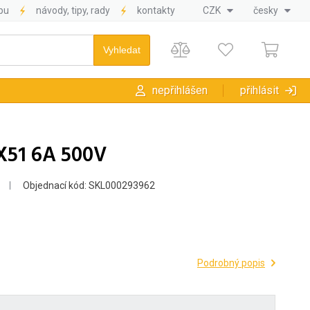
pu
návody, tipy, rady
kontakty
CZK
česky
nepřihlášen
přihlásit
X51 6A 500V
Objednací kód: SKL000293962
Podrobný popis