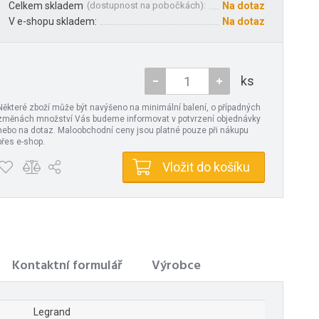
Celkem skladem
(
dostupnost na pobočkách
):
Na dotaz
V e-shopu skladem:
Na dotaz
ks
Některé zboží může být navýšeno na minimální balení, o případných
změnách množství Vás budeme informovat v potvrzení objednávky
nebo na dotaz. Maloobchodní ceny jsou platné pouze při nákupu
přes e-shop.
Vložit do košíku
Kontaktní formulář
Výrobce
Legrand