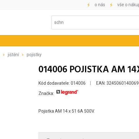
o nás
vše o náku
jištění
pojistky
014006 POJISTKA AM 14
Kód dodavatele: 014006
EAN: 3245060140069
Značka:
Pojistka AM 14 x 51 6A 500V.