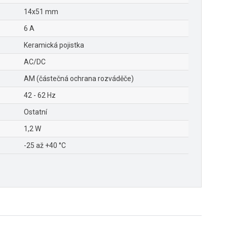
14x51 mm
6 A
Keramická pojistka
AC/DC
AM (částečná ochrana rozváděče)
42 - 62 Hz
Ostatní
1,2 W
-25 až +40 °C