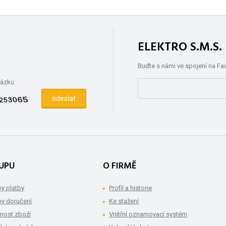
ELEKTRO S.M.S
Buďte s námi ve spojení na F
rázku:
UPU
O FIRMĚ
y platby
Profil a historie
y doručení
Ke stažení
nost zboží
Vnitřní oznamovací systém