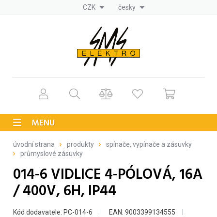
CZK
česky
MENU
úvodní strana
produkty
spínače, vypínače a zásuvky
průmyslové zásuvky
014-6 VIDLICE 4-PÓLOVÁ, 16A
/ 400V, 6H, IP44
Kód dodavatele: PC-014-6
EAN: 9003399134555