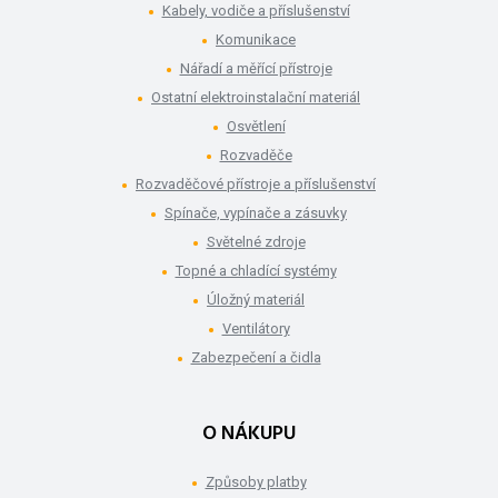
Kabely, vodiče a příslušenství
Komunikace
Nářadí a měřící přístroje
Ostatní elektroinstalační materiál
Osvětlení
Rozvaděče
Rozvaděčové přístroje a příslušenství
Spínače, vypínače a zásuvky
Světelné zdroje
Topné a chladící systémy
Úložný materiál
Ventilátory
Zabezpečení a čidla
O NÁKUPU
Způsoby platby