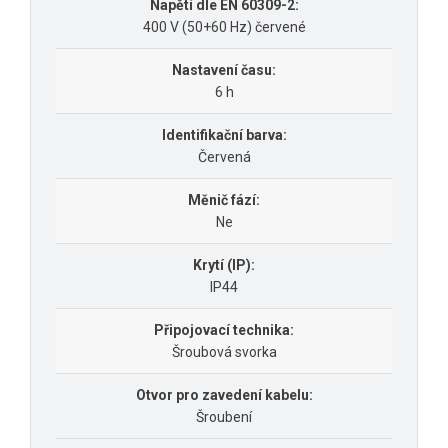
Napětí dle EN 60309-2:
400 V (50+60 Hz) červené
Nastavení času:
6 h
Identifikační barva:
Červená
Měnič fází:
Ne
Krytí (IP):
IP44
Připojovací technika:
Šroubová svorka
Otvor pro zavedení kabelu:
Šroubení