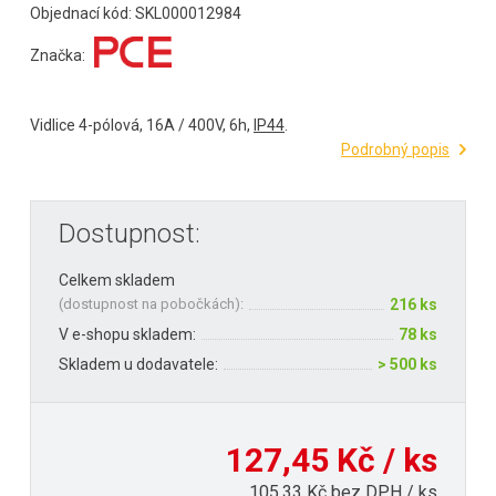
Objednací kód: SKL000012984
Značka:
Vidlice 4-pólová, 16A / 400V, 6h,
IP44
.
Podrobný popis
Dostupnost:
Celkem skladem
(
dostupnost na pobočkách
):
216 ks
V e-shopu skladem:
78 ks
Skladem u dodavatele:
> 500 ks
127,45 Kč / ks
105,33 Kč bez DPH / ks