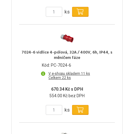
ks
7024-6 vidlice 4-pólová, 32A / 400V, 6h, IP44, s
měničem fáze
Kód: PC-7024-6
V e-shopu skladem 11 ks
Celkem 22 ks
670.34 Kč s DPH
554.00 Kč bez DPH
ks