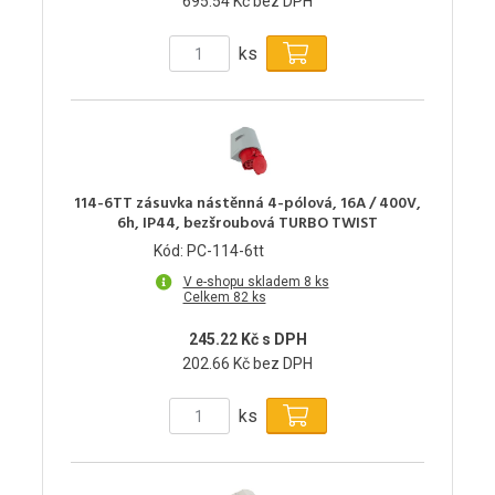
695.54 Kč bez DPH
ks
114-6TT zásuvka nástěnná 4-pólová, 16A / 400V,
6h, IP44, bezšroubová TURBO TWIST
Kód: PC-114-6tt
V e-shopu skladem 8 ks
Celkem 82 ks
245.22 Kč s DPH
202.66 Kč bez DPH
ks