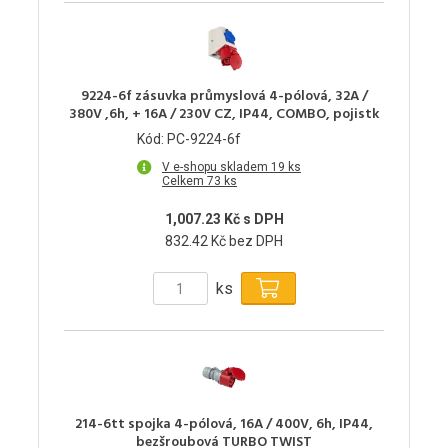
9224-6f zásuvka průmyslová 4-pólová, 32A /
380V ,6h, + 16A / 230V CZ, IP44, COMBO, pojistk
Kód: PC-9224-6f
V e-shopu skladem 19 ks
Celkem 73 ks
1,007.23 Kč s DPH
832.42 Kč bez DPH
ks
214-6tt spojka 4-pólová, 16A / 400V, 6h, IP44,
bezšroubová TURBO TWIST