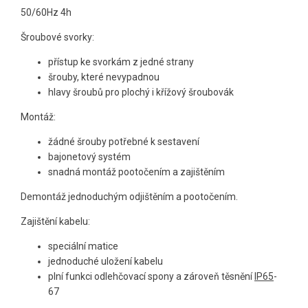
50/60Hz 4h
Šroubové svorky:
přístup ke svorkám z jedné strany
šrouby, které nevypadnou
hlavy šroubů pro plochý i křížový šroubovák
Montáž:
žádné šrouby potřebné k sestavení
bajonetový systém
snadná montáž pootočením a zajištěním
Demontáž jednoduchým odjištěním a pootočením.
Zajištění kabelu:
speciální matice
jednoduché uložení kabelu
plní funkci odlehčovací spony a zároveň těsnění
IP65
-
67