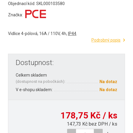
Objednací kód: SKL000103580
Značka:
Vidlice 4-pólová, 16A / 110V, 4h,
IP44
.
Podrobný popis
Dostupnost:
Celkem skladem
(
dostupnost na pobočkách
):
Na dotaz
V e-shopu skladem:
Na dotaz
178,75 Kč / ks
147,73 Kč bez DPH / ks