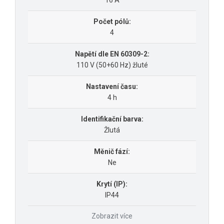
16 A
Počet pólů:
4
Napětí dle EN 60309-2:
110 V (50+60 Hz) žluté
Nastavení času:
4 h
Identifikační barva:
Žlutá
Měnič fází:
Ne
Krytí (IP):
IP44
Zobrazit více