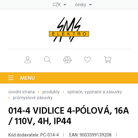
CZK
česky
MENU
úvodní strana
produkty
spínače, vypínače a zásuvky
průmyslové zásuvky
014-4 VIDLICE 4-PÓLOVÁ, 16A
/ 110V, 4H, IP44
Kód dodavatele: PC-014-4
EAN: 9003399139208