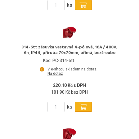
ks
314-6tt zásuvka vestavná 4-pólová, 16A / 400V,
6h, IP44, příruba 70x70mm, přímá, bezšroubo
Kód: PC-314-6tt
V e-shopu skladem na dotaz
Na dotaz
220.10 Kč s DPH
181.90 Kč bez DPH
ks