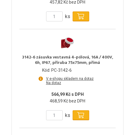
457,82 Kč bez DPH
ks
3142-6 zásuvka vestavná 4-pólová, 16A / 400V,
6h, IP67, příruba 75x75mm, přímá
Kód: PC-3142-6
V e-shopu skladem na dotaz
Na dotaz
566,99 Kč s DPH
468,59 Kč bez DPH
ks