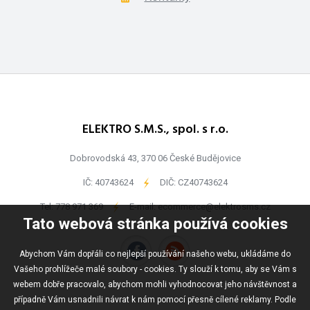
ELEKTRO S.M.S., spol. s r.o.
Dobrovodská 43, 370 06 České Budějovice
IČ: 40743624
-
DIČ: CZ40743624
Tel:
778 971 369
-
E-mail:
ecommerce@elektrosms.cz
Tato webová stránka používá cookies
Abychom Vám dopřáli co nejlepší používání našeho webu, ukládáme do
Vašeho prohlížeče malé soubory - cookies. Ty slouží k tomu, aby se Vám s
webem dobře pracovalo, abychom mohli vyhodnocovat jeho návštěvnost a
případně Vám usnadnili návrat k nám pomocí přesně cílené reklamy. Podle