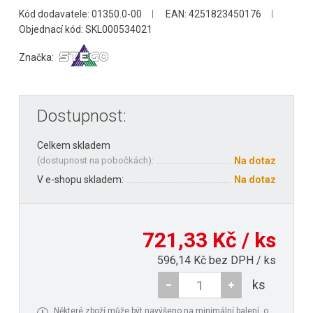
Kód dodavatele: 01350.0-00
EAN: 4251823450176
Objednací kód: SKL000534021
Značka:
Dostupnost:
Celkem skladem
(
dostupnost na pobočkách
):
Na dotaz
V e-shopu skladem:
Na dotaz
721,33 Kč / ks
596,14 Kč bez DPH / ks
ks
Některé zboží může být navýšeno na minimální balení, o