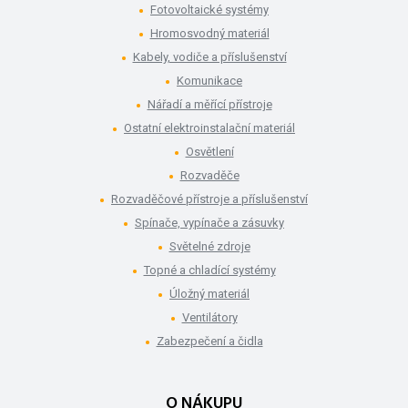
Fotovoltaické systémy
Hromosvodný materiál
Kabely, vodiče a příslušenství
Komunikace
Nářadí a měřící přístroje
Ostatní elektroinstalační materiál
Osvětlení
Rozvaděče
Rozvaděčové přístroje a příslušenství
Spínače, vypínače a zásuvky
Světelné zdroje
Topné a chladící systémy
Úložný materiál
Ventilátory
Zabezpečení a čidla
O NÁKUPU