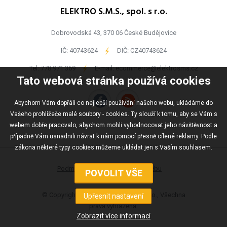
ELEKTRO S.M.S., spol. s r.o.
Dobrovodská 43, 370 06 České Budějovice
IČ: 40743624
-
DIČ: CZ40743624
Tel:
778 971 369
-
E-mail:
ecommerce@elektrosms.cz
Tato webová stránka používá cookies
Abychom Vám dopřáli co nejlepší používání našeho webu, ukládáme do
Vašeho prohlížeče malé soubory - cookies. Ty slouží k tomu, aby se Vám s
webem dobře pracovalo, abychom mohli vyhodnocovat jeho návštěvnost a
případně Vám usnadnili návrat k nám pomocí přesně cílené reklamy. Podle
zákona některé typy cookies můžeme ukládat jen s Vaším souhlasem.
Podmínky užívání
Mapa webu
© Copyright ELEKTRO S.M.S., spol s r.o., Všechna
práva vyhrazena.