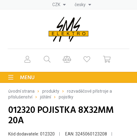
CZK
česky
MENU
úvodní strana
produkty
rozvaděčové přístroje a
příslušenství
jištění
pojistky
012320 POJISTKA 8X32MM
20A
Kód dodavatele: 012320
EAN: 3245060123208