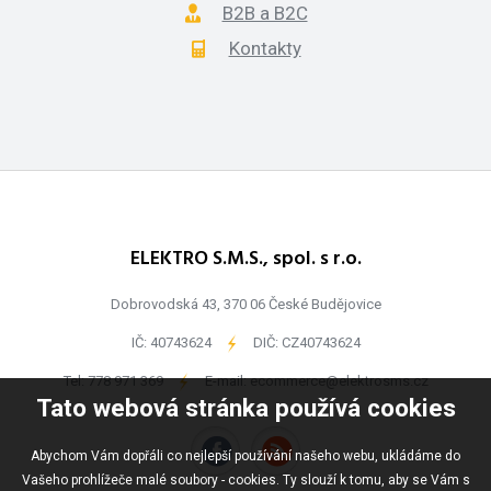
B2B a B2C
Kontakty
ELEKTRO S.M.S., spol. s r.o.
Dobrovodská 43, 370 06 České Budějovice
IČ: 40743624
-
DIČ: CZ40743624
Tel:
778 971 369
-
E-mail:
ecommerce@elektrosms.cz
Tato webová stránka používá cookies
Abychom Vám dopřáli co nejlepší používání našeho webu, ukládáme do
Vašeho prohlížeče malé soubory - cookies. Ty slouží k tomu, aby se Vám s