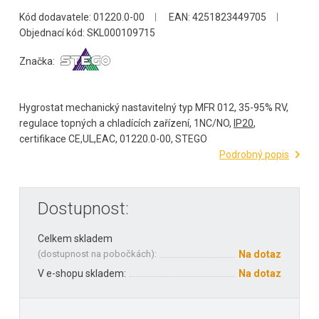
Kód dodavatele: 01220.0-00
EAN: 4251823449705
Objednací kód: SKL000109715
Značka:
Hygrostat mechanický nastavitelný typ MFR 012, 35-95% RV,
regulace topných a chladících zařízení, 1NC/NO,
IP20
,
certifikace CE,UL,EAC, 01220.0-00, STEGO
Podrobný popis
Dostupnost:
Celkem skladem
(
dostupnost na pobočkách
):
Na dotaz
V e-shopu skladem:
Na dotaz