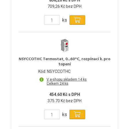
858,20 Kč s DPH
709,26 Kč bez DPH
ks
NSYCCOTHC Termostat, 0...60°C, rozpínací k. pro
topení
Kód: NSYCCOTHC
V e-shopu skladem 14 ks
Celkem 24 ks
454.60 Kč s DPH
375.70 Kč bez DPH
ks