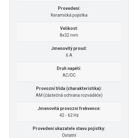
Provedení:
Keramická pojistka
Velikost:
8x32 mm
Jmenovitý proud:
6 A
Druh napětí:
AC/DC
Provozní třída (charakteristika):
AM (částečná ochrana rozváděče)
Jmenovitá provozní frekvence:
42 - 62 Hz
Provedení ukazatele stavu pojistky:
Ostatní