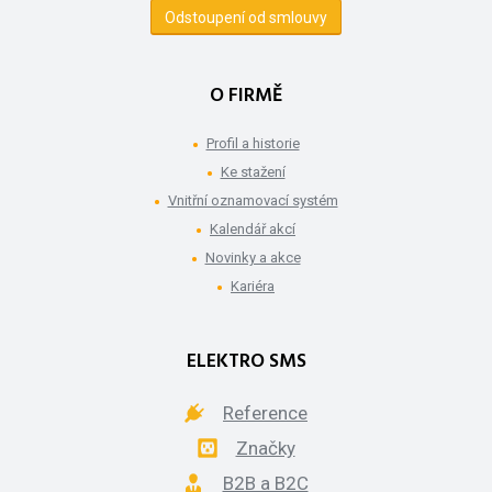
Odstoupení od smlouvy
O FIRMĚ
Profil a historie
Ke stažení
Vnitřní oznamovací systém
Kalendář akcí
Novinky a akce
Kariéra
ELEKTRO SMS
Reference
Značky
B2B a B2C