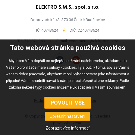
ELEKTRO S.M.S., spol. s r.o.
Dobrovodská 43, 370 06 České Budějovice
IČ: 40743624
-
DIČ: CZ40743624
Tel:
778 971 369
-
E-mail:
ecommerce@elektrosms.cz
Tato webová stránka používá cookies
Abychom Vám dopřáli co nejlepší používání našeho webu, ukládáme do
Vašeho prohlížeče malé soubory - cookies. Ty slouží k tomu, aby se Vám s
webem dobře pracovalo, abychom mohli vyhodnocovat jeho návštěvnost a
případně Vám usnadnili návrat k nám pomocí přesně cílené reklamy. Podle
zákona některé typy cookies můžeme ukládat jen s Vaším souhlasem.
Podmínky užívání
Mapa webu
© Copyright ELEKTRO S.M.S., spol s r.o., Všechna
práva vyhrazena.