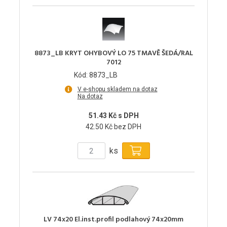
8873_LB KRYT OHYBOVÝ LO 75 TMAVĚ ŠEDÁ/RAL
7012
Kód: 8873_LB
V e-shopu skladem na dotaz
Na dotaz
51.43 Kč s DPH
42.50 Kč bez DPH
ks
LV 74x20 El.inst.profil podlahový 74x20mm