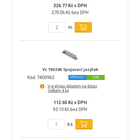
326.77 Kč s DPH
270.06 Kč bez DPH
m
VL 19038E Spojovací jazýček
Kód: 7400962
VÝPRODEJ
-50%
V e-shopu skladem na dotaz
Celkem 4 ks
112.65 Kč s DPH
93.10 Kč bez DPH
ks