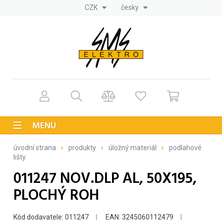
CZK
česky
MENU
úvodní strana
produkty
úložný materiál
podlahové
lišty
011247 NOV.DLP AL, 50X195,
PLOCHÝ ROH
Kód dodavatele: 011247
EAN: 3245060112479