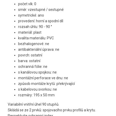
počet vík: 0
směr: vzestupné / sestupné
symetrické: ano
provedení: horní a spodní díl
rozsah úhlu: 90 - 90 °
materiál: plast
kvalita materiálu: PVC
bezhalogenové: ne
antibakteriální úprava: ne
povrch: ostatní
barva: ostatní
ochranná fólie: ne
s kanálovou spojkou: ne
montážní perforace ve dnu: ne
způsob montáže krytů: překrývající
s kabelovou svorkou: ne
rozměry: 195 x 50 mm
Variabilní vnitřní úhel 90 stupňů.
Skládá se ze 2 prvků: spojovacího prvku profilů a krytu.
Respektujte ochranný index.