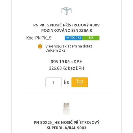
PN PK_S NOSIČ PŘÍSTROJOVÝ 400V
POZINKOVÁNO SENDZIMIR
Kód: PN PK_S
VÝPRODEJ
-40%
V e-shopu skladem na dotaz
Celkem 2 ks
395.19 Kč s DPH
326.60 Kč bez DPH
ks
PN 80X25_HB NOSIČ PŘÍSTROJOVÝ
SUPERBÍLÁ/RAL 9003