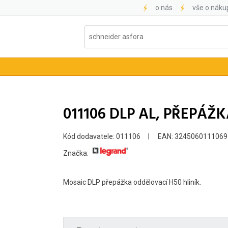
o nás
vše o náku
011106 DLP AL, PŘEPÁŽ
Kód dodavatele: 011106
EAN: 3245060111069
Značka:
Mosaic DLP přepážka oddělovací H50 hliník.