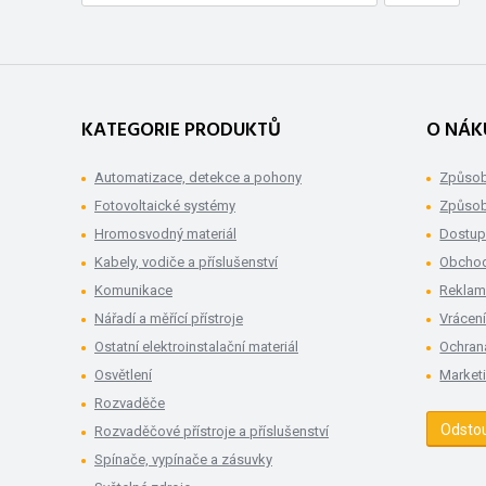
KATEGORIE PRODUKTŮ
O NÁK
Automatizace, detekce a pohony
Způsob
Fotovoltaické systémy
Způsob
Hromosvodný materiál
Dostup
Kabely, vodiče a příslušenství
Obchod
Komunikace
Rekla
Nářadí a měřící přístroje
Vrácení
Ostatní elektroinstalační materiál
Ochran
Osvětlení
Market
Rozvaděče
Odsto
Rozvaděčové přístroje a příslušenství
Spínače, vypínače a zásuvky