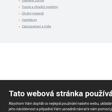
Světelné zdroje
Topné a chladící systémy
Úložný materiál
Ventilátory
Zabezpečení a čidla
Tato webová stránka použív
Abychom Vám dopřáli co nejlepší používání našeho webu, ukládá
jeho návštěvnost a případně Vám usnadnili návrat k nám pomocí 