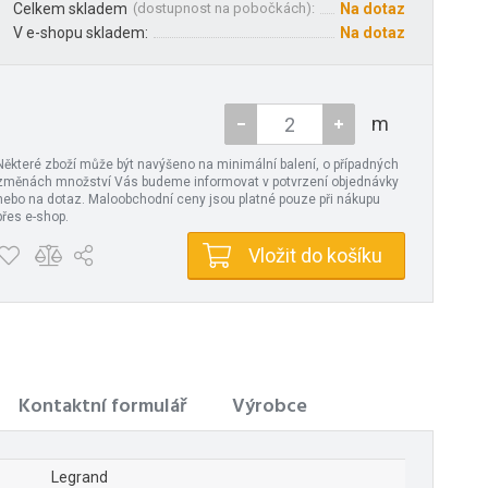
Celkem skladem
(
dostupnost na pobočkách
):
Na dotaz
V e-shopu skladem:
Na dotaz
m
Některé zboží může být navýšeno na minimální balení, o případných
změnách množství Vás budeme informovat v potvrzení objednávky
nebo na dotaz. Maloobchodní ceny jsou platné pouze při nákupu
přes e-shop.
Vložit do košíku
Kontaktní formulář
Výrobce
Legrand