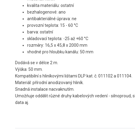
kvalita materiálu: ostatní
bezhalogenové: ano
antibakteriálné úprava: ne
provozní teplota: 15 - 60 °C
barva: ostatní
skladovací teplota: -25 až +60 °C
rozměry: 16,5 x 45,8 x 2000 mm
vhodné pro hloubku kanálu: 50 mm
Dodává se v délce 2 m.
Výška: 50 mm.
Kompatibilní s hliníkovými lištami DLP kat. č. 011102 a 011104.
Materiál: přírodní anodizovaný hliník.
Snadná instalace nacvaknutím.
Umožňuje oddělit různé druhy kabelových vedení - silnoproud, 
data aj.