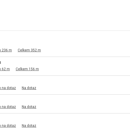
m 236 m
Celkem 352 m
M
m 62 m
Celkem 156 m
m na dotaz
Na dotaz
m na dotaz
Na dotaz
m na dotaz
Na dotaz