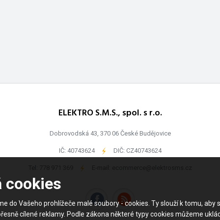
ELEKTRO S.M.S., spol. s r.o.
Dobrovodská 43, 370 06 České Budějovice
IČ: 40743624
-
DIČ: CZ40743624
Tel:
778 971 369
-
E-mail:
ecommerce@elektrosms.cz
á cookies
me do Vašeho prohlížeče malé soubory - cookies. Ty slouží k tomu, a
přesně cílené reklamy. Podle zákona některé typy cookies můžeme uklá