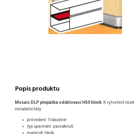
Popis produktu
Mosaic DLP přepážka oddělovací H50 hliník
. K vytvoření ví
instalační lišty.
provedení: 1násobné
typ upevnění: zacvaknutí
materiál: hliník