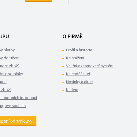
UPU
O FIRMĚ
y platby
Profil a historie
y doručení
Ke stažení
nost zboží
Vnitřní oznamovací systém
ní podmínky
Kalendář akcí
mace
Novinky a akce
 zboží
Kariéra
a osobních informací
ingový souhlas
upení od smlouvy