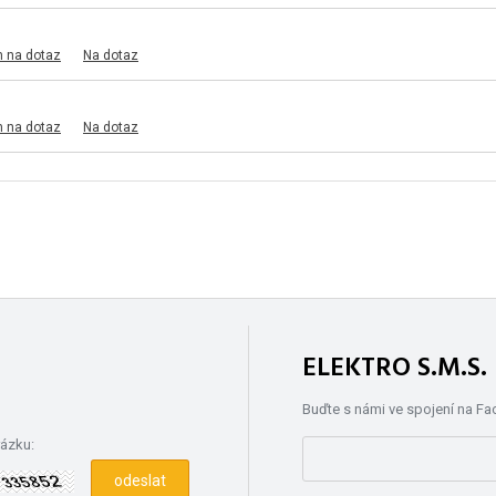
m na dotaz
Na dotaz
m na dotaz
Na dotaz
ELEKTRO S.M.S
Buďte s námi ve spojení na F
rázku: