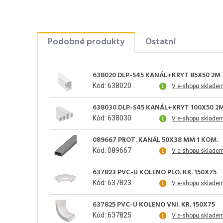
Podobné produkty
Ostatní
638020 DLP-S45 KANÁL+KRYT 85X50 2M
Kód: 638020
V e-shopu sklade
638030 DLP-S45 KANÁL+KRYT 100X50 2
Kód: 638030
V e-shopu sklade
089667 PROT. KANÁL 50X38 MM 1 KOM.
Kód: 089667
V e-shopu sklade
637823 PVC-U KOLENO PLO. KR. 150X75
Kód: 637823
V e-shopu sklade
637825 PVC-U KOLENO VNI. KR. 150X75
Kód: 637825
V e-shopu sklade