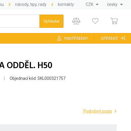
pu
návody, tipy, rady
kontakty
CZK
česky
nepřihlášen
přihlásit
KA ODDĚL. H50
Objednací kód: SKL000321757
Podrobný popis