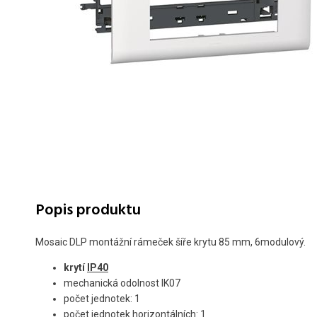
Popis produktu
Mosaic DLP montážní rámeček šíře krytu 85 mm, 6modulový.
krytí
IP40
mechanická odolnost IK07
počet jednotek: 1
počet jednotek horizontálních: 1