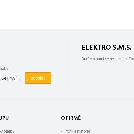
ELEKTRO S.M.S
Buďte s námi ve spojení na F
rázku:
UPU
O FIRMĚ
y platby
Profil a historie