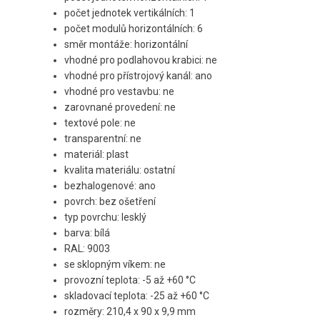
počet jednotek vertikálních: 1
počet modulů horizontálních: 6
směr montáže: horizontální
vhodné pro podlahovou krabici: ne
vhodné pro přístrojový kanál: ano
vhodné pro vestavbu: ne
zarovnané provedení: ne
textové pole: ne
transparentní: ne
materiál: plast
kvalita materiálu: ostatní
bezhalogenové: ano
povrch: bez ošetření
typ povrchu: lesklý
barva: bílá
RAL: 9003
se sklopným víkem: ne
provozní teplota: -5 až +60 °C
skladovací teplota: -25 až +60 °C
rozměry: 210,4 x 90 x 9,9 mm