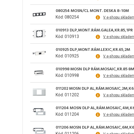
080254 MOSN/CL MONT. DESKA 8-10M
Kód: 080254
V e-shopu sklade
010913 DLP,MONT.RÁM.GALEA,KR.85,1PR
Kód: 010913
V e-shopu sklade
010925 DLP,MONT.RÁM.LEXIC,KR.65,2M
Kód: 010925
V e-shopu sklade
010998 MOSN DLP RÁM.MOSAIC,KR.85 8
Kód: 010998
V e-shopu sklade
011202 MOSN DLP AL,RÁM.MOSAIC,2M,K6
Kód: 011202
V e-shopu sklade
011204 MOSN DLP AL,RÁM.MOSAIC,4M,K
Kód: 011204
V e-shopu sklade
011206 MOSN DLP AL,RÁM.MOSAIC,6M,K
Kód: 011206