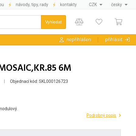
pu
návody, tipy, rady
kontakty
CZK
česky
nepřihlášen
přihlásit
MOSAIC,KR.85 6M
Objednací kód: SKL000126723
modulový.
Podrobný popis