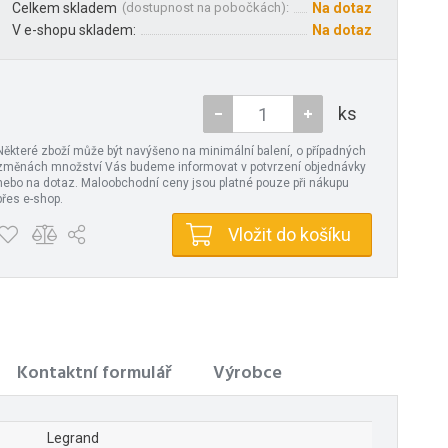
Celkem skladem
(
dostupnost na pobočkách
):
Na dotaz
V e-shopu skladem:
Na dotaz
ks
Některé zboží může být navýšeno na minimální balení, o případných
změnách množství Vás budeme informovat v potvrzení objednávky
nebo na dotaz. Maloobchodní ceny jsou platné pouze při nákupu
přes e-shop.
Vložit do košíku
Kontaktní formulář
Výrobce
Legrand