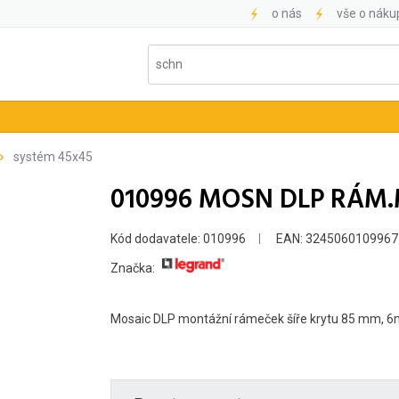
o nás
vše o náku
systém 45x45
010996 MOSN DLP RÁM.
Kód dodavatele: 010996
EAN: 3245060109967
Značka:
Mosaic DLP montážní rámeček šíře krytu 85 mm, 6