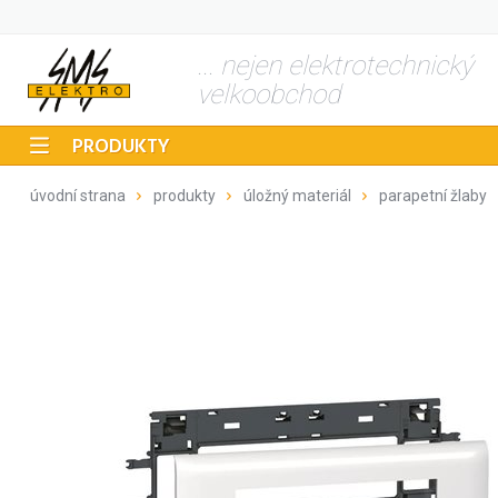
... nejen elektrotechnický
velkoobchod
PRODUKTY
úvodní strana
produkty
úložný materiál
parapetní žlaby