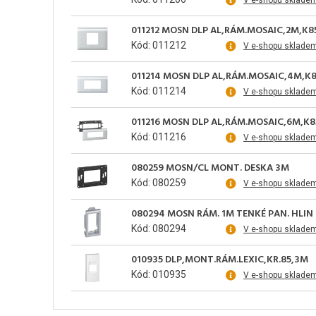
V e-shopu sklade
011212 MOSN DLP AL,RÁM.MOSAIC,2M,K8
Kód: 011212
V e-shopu sklade
011214 MOSN DLP AL,RÁM.MOSAIC,4M,K
Kód: 011214
V e-shopu sklade
011216 MOSN DLP AL,RÁM.MOSAIC,6M,K8
Kód: 011216
V e-shopu sklade
080259 MOSN/CL MONT. DESKA 3M
Kód: 080259
V e-shopu sklade
080294 MOSN RÁM. 1M TENKÉ PAN. HLIN
Kód: 080294
V e-shopu sklade
010935 DLP,MONT.RÁM.LEXIC,KR.85,3M
Kód: 010935
V e-shopu sklade