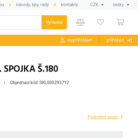
pu
návody, tipy, rady
kontakty
CZK
česky
nepřihlášen
přihlásit
 SPOJKA Š.180
Objednací kód: SKL000293712
Podrobný popis