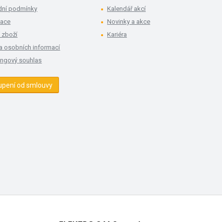
ní podmínky
Kalendář akcí
mace
Novinky a akce
 zboží
Kariéra
a osobních informací
ingový souhlas
upení od smlouvy