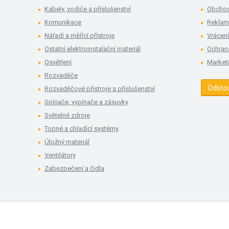
Kabely, vodiče a příslušenství
Obchod
Komunikace
Rekla
Nářadí a měřící přístroje
Vrácení
Ostatní elektroinstalační materiál
Ochran
Osvětlení
Market
Rozvaděče
Odsto
Rozvaděčové přístroje a příslušenství
Spínače, vypínače a zásuvky
Světelné zdroje
Topné a chladící systémy
Úložný materiál
Ventilátory
Zabezpečení a čidla