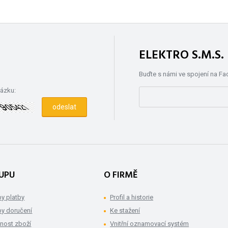
ELEKTRO S.M.S
Buďte s námi ve spojení na F
rázku:
UPU
O FIRMĚ
y platby
Profil a historie
y doručení
Ke stažení
nost zboží
Vnitřní oznamovací systém