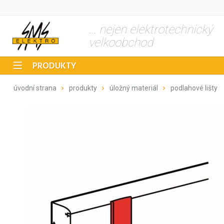
... nejen elektrotechnický
velkoobchod
PRODUKTY
úvodní strana
produkty
úložný materiál
podlahové lišty