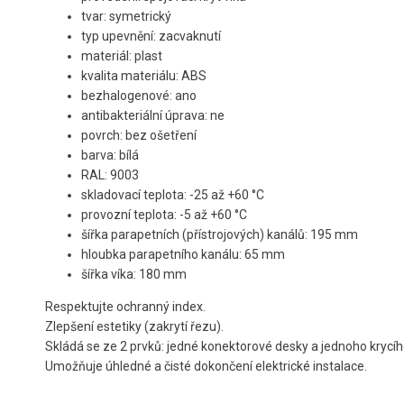
tvar: symetrický
typ upevnění: zacvaknutí
materiál: plast
kvalita materiálu: ABS
bezhalogenové: ano
antibakteriální úprava: ne
povrch: bez ošetření
barva: bílá
RAL: 9003
skladovací teplota: -25 až +60 °C
provozní teplota: -5 až +60 °C
šířka parapetních (přístrojových) kanálů: 195 mm
hloubka parapetního kanálu: 65 mm
šířka víka: 180 mm
Respektujte ochranný index.
Zlepšení estetiky (zakrytí řezu).
Skládá se ze 2 prvků: jedné konektorové desky a jednoho krycíh
Umožňuje úhledné a čisté dokončení elektrické instalace.