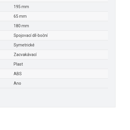
195 mm
65 mm
180 mm
Spojovací díl-boční
Symetrické
Zacvakávací
Plast
ABS
Ano