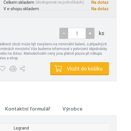
Celkem skladem
(
dostupnost na pobočkách
):
Na dotaz
V e-shopu skladem:
Na dotaz
ks
Některé zboží může být navýšeno na minimální balení, o případných
změnách množství Vás budeme informovat v potvrzení objednávky
nebo na dotaz. Maloobchodní ceny jsou platné pouze při nákupu
přes e-shop.
Vložit do košíku
Kontaktní formulář
Výrobce
Legrand