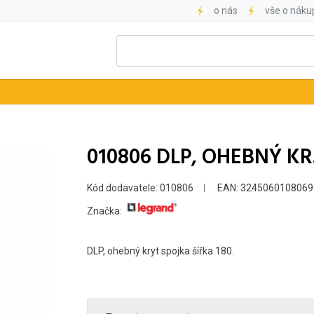
o nás
vše o náku
010806 DLP, OHEBNÝ KR.
Kód dodavatele: 010806
EAN: 3245060108069
Značka:
DLP, ohebný kryt spojka šířka 180.