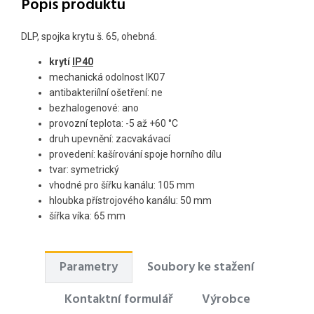
Popis produktu
DLP, spojka krytu š. 65, ohebná.
krytí
IP40
mechanická odolnost IK07
antibakteriílní ošetření: ne
bezhalogenové: ano
provozní teplota: -5 až +60 °C
druh upevnění: zacvakávací
provedení: k
ašírování spoje horního dílu
tvar: symetrický
v
hodné pro šířku kanálu
: 105 mm
h
loubka přístrojového kanálu
: 50 mm
š
ířka víka
: 65 mm
Parametry
Soubory ke stažení
Kontaktní formulář
Výrobce