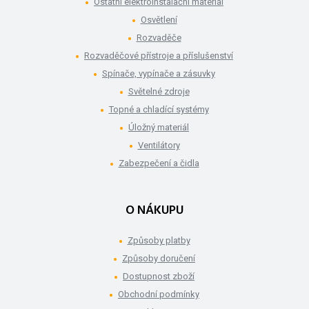
Ostatní elektroinstalační materiál
Osvětlení
Rozvaděče
Rozvaděčové přístroje a příslušenství
Spínače, vypínače a zásuvky
Světelné zdroje
Topné a chladící systémy
Úložný materiál
Ventilátory
Zabezpečení a čidla
O NÁKUPU
Způsoby platby
Způsoby doručení
Dostupnost zboží
Obchodní podmínky