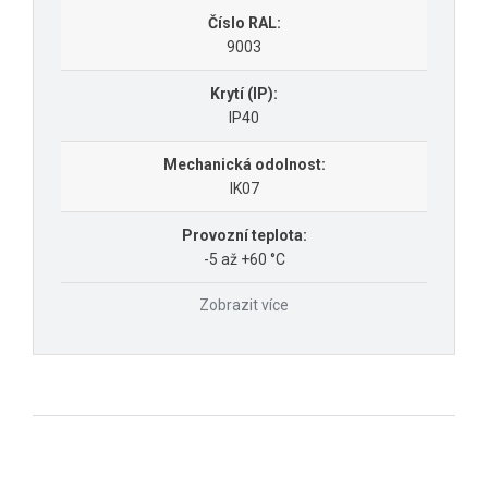
Číslo RAL:
9003
Krytí (IP):
IP40
Mechanická odolnost:
IK07
Provozní teplota:
-5 až +60 °C
Zobrazit více