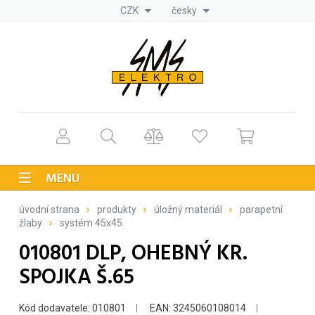
CZK
česky
MENU
úvodní strana
produkty
úložný materiál
parapetní
žlaby
systém 45x45
010801 DLP, OHEBNÝ KR.
SPOJKA Š.65
Kód dodavatele: 010801
EAN: 3245060108014