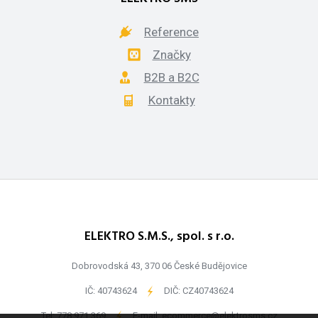
Reference
Značky
B2B a B2C
Kontakty
ELEKTRO S.M.S., spol. s r.o.
Dobrovodská 43, 370 06 České Budějovice
IČ: 40743624
-
DIČ: CZ40743624
Tel:
778 971 369
-
E-mail:
ecommerce@elektrosms.cz