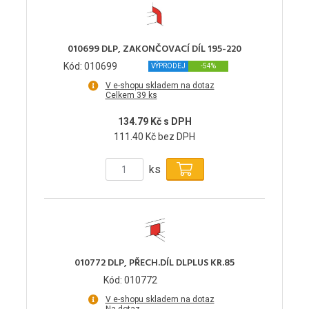
010699 DLP, ZAKONČOVACÍ DÍL 195-220
Kód: 010699
VÝPRODEJ
-54%
V e-shopu skladem na dotaz
Celkem 39 ks
134.79 Kč s DPH
111.40 Kč bez DPH
ks
010772 DLP, PŘECH.DÍL DLPLUS KR.85
Kód: 010772
V e-shopu skladem na dotaz