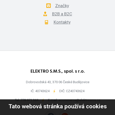
Značky
B2B a B2C
Kontakty
ELEKTRO S.M.S., spol. s r.o.
Dobrovodská 43, 370 06 České Budějovice
IČ: 40743624
-
DIČ: CZ40743624
Tel:
778 971 369
-
E-mail:
ecommerce@elektrosms.cz
Tato webová stránka používá cookies