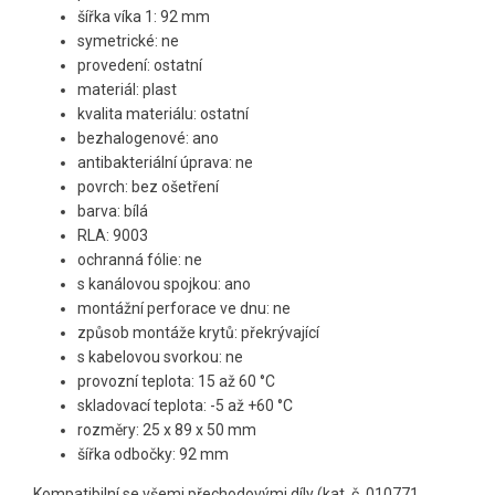
šířka víka 1: 92 mm
symetrické: ne
provedení: ostatní
materiál: plast
kvalita materiálu: ostatní
bezhalogenové: ano
antibakteriální úprava: ne
povrch: bez ošetření
barva: bílá
RLA: 9003
ochranná fólie: ne
s kanálovou spojkou: ano
montážní perforace ve dnu: ne
způsob montáže krytů: překrývající
s kabelovou svorkou: ne
provozní teplota: 15 až 60 °C
skladovací teplota: -5 až +60 °C
rozměry: 25 x 89 x 50 mm
šířka odbočky: 92 mm
Kompatibilní se všemi přechodovými díly (kat. č. 010771,