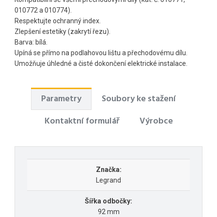
010772 a 010774).
Respektujte ochranný index.
Zlepšení estetiky (zakrytí řezu).
Barva: bílá.
Upíná se přímo na podlahovou lištu a přechodovému dílu.
Umožňuje úhledné a čisté dokončení elektrické instalace.
Parametry
Soubory ke stažení
Kontaktní formulář
Výrobce
Značka:
Legrand
Šířka odbočky:
92 mm