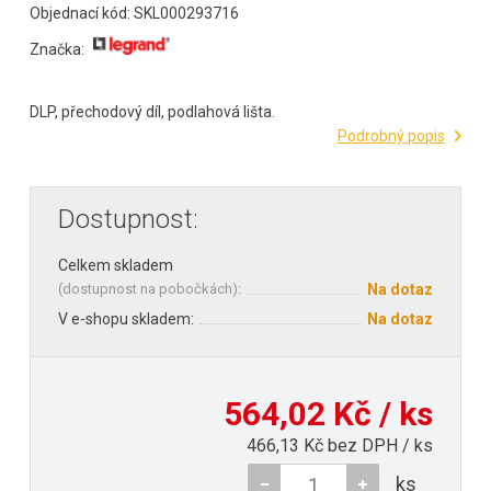
Objednací kód: SKL000293716
Značka:
DLP, přechodový díl, podlahová lišta.
Podrobný popis
Dostupnost:
Celkem skladem
(
dostupnost na pobočkách
):
Na dotaz
V e-shopu skladem:
Na dotaz
564,02 Kč / ks
466,13 Kč bez DPH / ks
ks