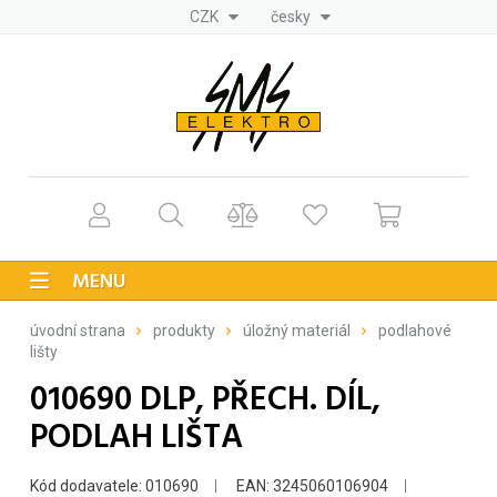
CZK
česky
MENU
úvodní strana
produkty
úložný materiál
podlahové
lišty
010690 DLP, PŘECH. DÍL,
PODLAH LIŠTA
Kód dodavatele: 010690
EAN: 3245060106904