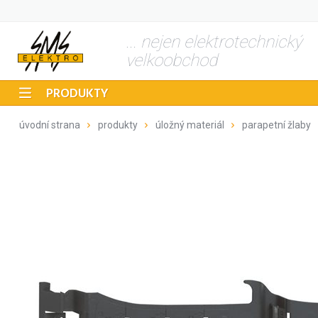
... nejen elektrotechnický
velkoobchod
PRODUKTY
úvodní strana
produkty
úložný materiál
parapetní žlaby