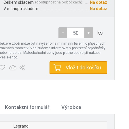
Celkem skladem
(
dostupnost na pobočkách
):
Na dotaz
V e-shopu skladem:
Na dotaz
ks
Některé zboží může být navýšeno na minimální balení, o případných
změnách množství Vás budeme informovat v potvrzení objednávky
nebo na dotaz. Maloobchodní ceny jsou platné pouze při nákupu
přes e-shop.
Vložit do košíku
Kontaktní formulář
Výrobce
Legrand