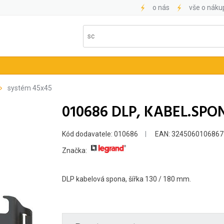
o nás
vše o náku
systém 45x45
010686 DLP, KABEL.SPON
Kód dodavatele: 010686
EAN: 3245060106867
Značka:
DLP kabelová spona, šířka 130 / 180 mm.