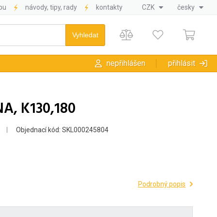
pu
návody, tipy, rady
kontakty
CZK
česky
nepřihlášen
přihlásit
A, K130,180
Objednací kód: SKL000245804
Podrobný popis