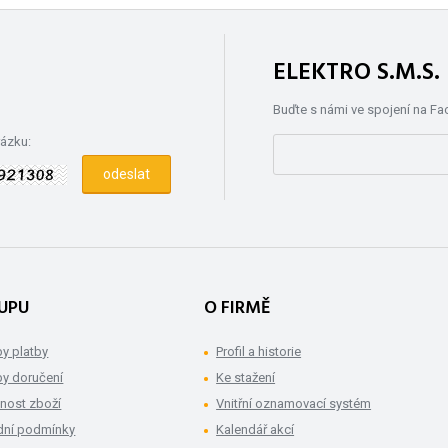
ELEKTRO S.M.S
Buďte s námi ve spojení na F
rázku:
UPU
O FIRMĚ
y platby
Profil a historie
y doručení
Ke stažení
nost zboží
Vnitřní oznamovací systém
ní podmínky
Kalendář akcí