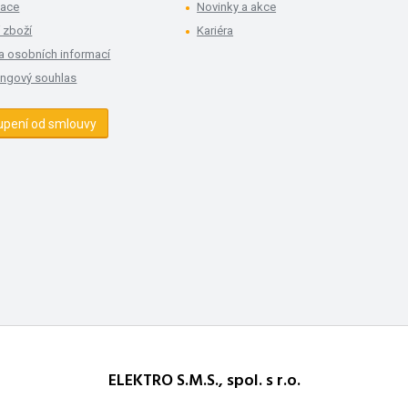
mace
Novinky a akce
 zboží
Kariéra
a osobních informací
ingový souhlas
upení od smlouvy
ELEKTRO S.M.S., spol. s r.o.