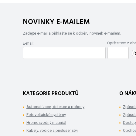
NOVINKY E-MAILEM
Zadejte e-mail a přihlašte se k odběru novinek e-mailem.
Opište text z ob
E-mail:
KATEGORIE PRODUKTŮ
O NÁK
Automatizace, detekce a pohony
Způsob
Fotovoltaické systémy
Způsob
Hromosvodný materiál
Dostup
Kabely, vodiče a příslušenství
Obchod