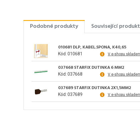
Podobné produkty
Související produk
010681 DLP, KABEL.SPONA, K40,65
Kód: 010681
V e-shopu sklade
037668 STARFIX DUTINKA 6 MM2
Kód: 037668
V e-shopu sklade
037689 STARFIX DUTINKA 2X1,5MM2
Kód: 037689
V e-shopu sklade